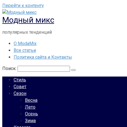
Перейти к контенту
Модный микс
популярных тенденций
О ModaMix
Все статьи
Политика сайта и Контакты
Поиск:
Стиль
Совет
Сезон
Весна
Лето
Осень
Зима