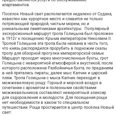
апартаментов.
Посёлок Новый свет располагается недалеко от Судака,
известен как курортное место и славится не только
потрясающей природой, чистым морем, но и
уникальными памятниками архитектуры. Популярный
экскурсионный маршрут тропа Голицына был проложен
в 1912г к посещению Крыма императором Николаем II.
Тропой Голицына эта тропа была названа в честь того,
что князь распорядился прорубить в подножии скалы
тропу для обзорной прогулки императорской семьи.
Маршрут проходит через многочисленные бухты, грот
Голицына с невероятной атмосферой и акустикой, после
которого расположена Разбойничья бухта, по преданиям
в ней прятались пираты, далее мыс Капчик и царский
пляж. Тропа Голицына с мыса Капчик переходит в
можжевеловую рощу. Горный и морской воздух в
сочетании с ароматом и полезными свойствами
можжевельников составляют невероятный эликсир
для оздоровления и молодости. Для посещения рощи
нет необходимости в каком то специальном
путешествии. Роща простирается в центр посёлка Новый
свет.