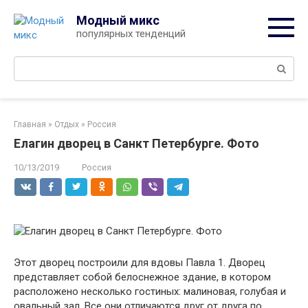
Перейти
Модный микс
к
популярных тенденций
контенту
Поиск:
Главная
»
Отдых
»
Россия
Елагин дворец в Санкт Петербурге. Фото
10/13/2019
Россия
Этот дворец построили для вдовы Павла 1. Дворец
представляет собой белоснежное здание, в котором
расположено несколько гостиных: малиновая, голубая и
овальный зал. Все они отличаются друг от друга по