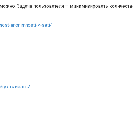
озможно. Задача пользователя — минимизировать количест
lnost-anonimnosti-v-seti/
ей ухаживать?