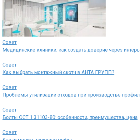
Совет
Медицинские клиники: как создать доверие через интер
Совет
Как выбрать монтажный скотч в АНТА ГРУПП?
Совет
Проблемы утилизации отходов при производстве профил
Совет
Болты ОСТ 1 31103-80: особенности, преимущества, цена
Совет
Как заменить рулевую рейку