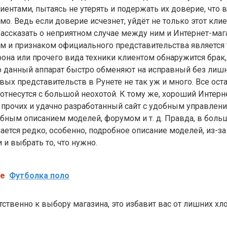
иентами, пытаясь не утерять и подержать их доверие, что 
о. Ведь если доверие исчезнет, уйдёт не только этот клиент
рассказать о неприятном случае между ним и Интернет-маг
и признаком официального представительства является то
фона или прочего вида техники клиентом обнаружится брак
то данный аппарат быстро обменяют на исправный без лиш
вых представительств в Рунете не так уж и много. Все ост
отнесутся с большой неохотой. К тому же, хороший Интерн
прочих и удачно разработанный сайт с удобным управлен
бным описанием моделей, форумом и т. д. Правда, в боль
ается редко, особенно, подробное описание моделей, из-за
 и выбрать то, что нужно.
же
Футболка поло
тственно к выбору магазина, это избавит вас от лишних хл