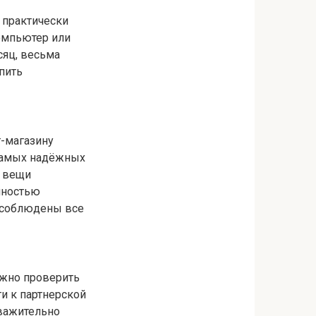
 практически
компьютер или
сяц, весьма
пить
-магазину
 самых надёжных
ь вещи
лностью
т соблюдены все
ажно проверить
и к партнерской
уважительно