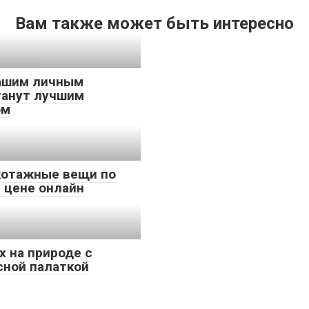
Вам также может быть интересно
ашим личным
танут лучшим
ом
котажные вещи по
 цене онлайн
 на природе с
сной палаткой