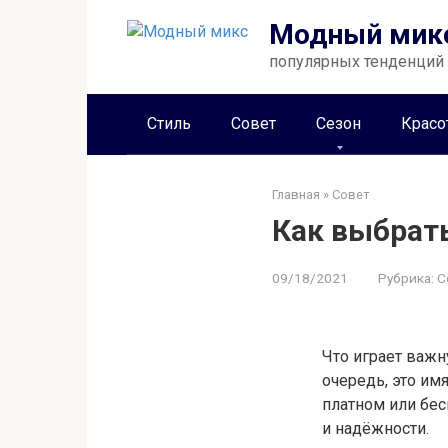
Перейти
Модный мик
к
контенту
популярных тенденций
Стиль
Совет
Сезон
Красо
Главная
»
Совет
Как выбрат
09/18/2021
Рубрика:
С
Что играет важ
очередь, это им
платном или бес
и надёжности.