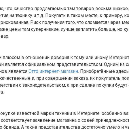
, что качество предлагаемых там товаров весьма низкое,
нтия на технику и т д. Покупать в таком месте, к примеру, 
рискованная. Риск получения того, что сломается через ме
даже цены там супернизкие, лучше заплатить больше, но ку
вар.
 плюсом в отношении доверия к тому или иному Интернет
о он является официальном представительством. Одним из
нов является
Отто интернет-магазин
. Приобретённые здес
качественные и, при совершении заказа, их покупатель по
етствии с законодательством, а при сделке покупки буду
а.
покупке известной марки техники в Интернете. особенно в
 соответствует заявление магазина о совей принадлежност
о бренда. А такие представительства достаточно умело и 