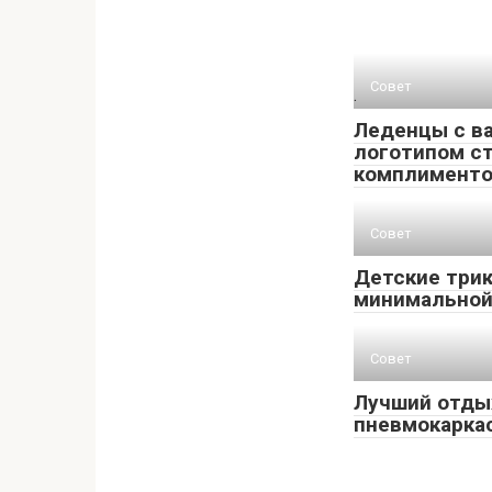
Совет
.
Леденцы с в
логотипом с
комплимент
Совет
Детские три
минимальной
Совет
Лучший отдых
пневмокарка