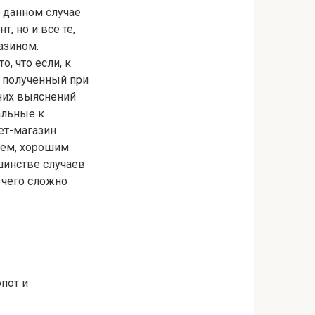
в данном случае
, но и все те,
азином.
, что если, к
, полученный при
них выяснений
альные к
ет-магазин
ием, хорошим
шинстве случаев
 чего сложно
опот и