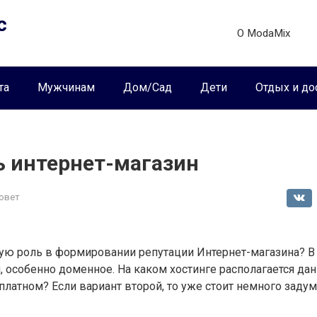
с
О ModaMix
та
Мужчинам
Дом/Сад
Дети
Отдых и до
ь интернет-магазин
овет
ную роль в формировании репутации Интернет-магазина? 
я, особенно доменное. На каком хостинге располагается да
платном? Если вариант второй, то уже стоит немного задум