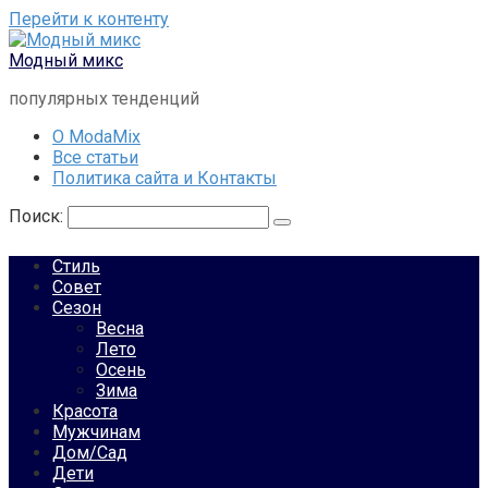
Перейти к контенту
Модный микс
популярных тенденций
О ModaMix
Все статьи
Политика сайта и Контакты
Поиск:
Стиль
Совет
Сезон
Весна
Лето
Осень
Зима
Красота
Мужчинам
Дом/Сад
Дети