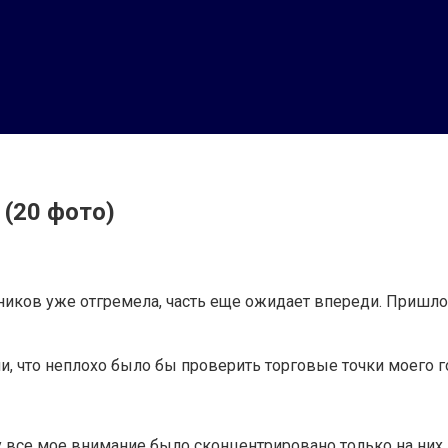
(20 фото)
ников уже отгремела, часть еще ожидает впереди. Пришло 
что неплохо было бы проверить торговые точки моего го
у все мое внимание было сконцентрировано только на них.