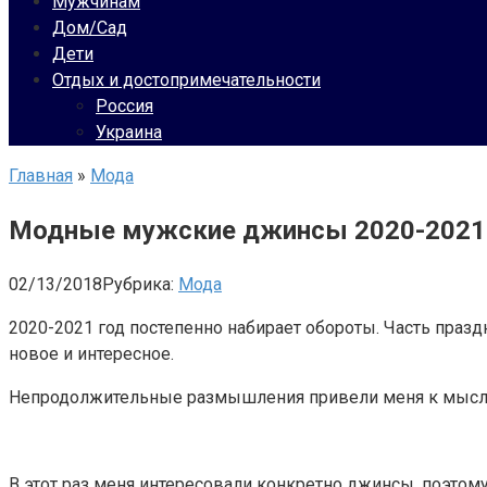
Мужчинам
Дом/Сад
Дети
Отдых и достопримечательности
Россия
Украина
Главная
»
Мода
Модные мужские джинсы 2020-2021 
02/13/2018
Рубрика:
Мода
2020-2021 год постепенно набирает обороты. Часть празд
новое и интересное.
Непродолжительные размышления привели меня к мысли, 
В этот раз меня интересовали конкретно джинсы, поэтом