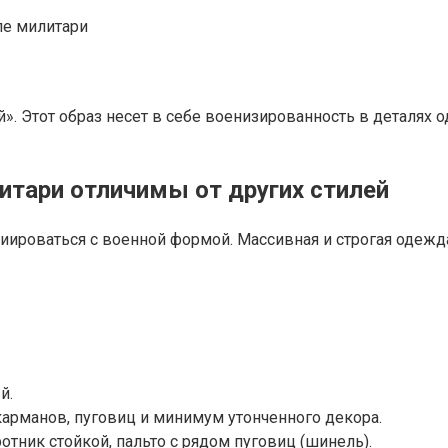
ле милитари
ный». Этот образ несет в себе военизированность в детал
итари отличимы от других стилей
иироваться с военной формой. Массивная и строгая одежд
й.
карманов, пуговиц и минимум утонченного декора.
тник стойкой, пальто с рядом пуговиц (шинель).