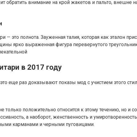
стоит обратить внимание на крой жакетов и пальто, внеш
и
 — это полнота. Зауженная талия, которая как эталон при
щины ярко выраженная фигура перевернутого треугольник
лекательной
итари в 2017 году
это еще раз доказывают показы мод с учистием этого стил
 только положительно относится к этому течению, но и с
ссивность, а наоборот, женственность и умиротворенность.
ными карманами и черными пуговицами.