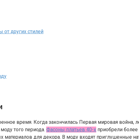
 от других стилей
оду
и
оенное время. Когда закончилась Первая мировая война, 
 моду того периода.
Фасоны платьев 40-х
приобрели более о
х материалов для декора. В моду входят приглушенные на