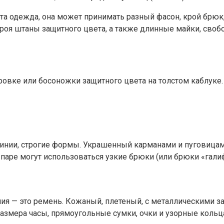
 эта одежда, она может принимать разный фасон, крой брю
кроя штаны защитного цвета, а также длинные майки, своб
уровке или босоножки защитного цвета на толстом каблук
инии, строгие формы. Украшенный карманами и пуговицами
паре могут использоваться узкие брюки (или брюки «галиф
ния — это ремень. Кожаный, плетеный, с металлическими 
размера часы, прямоугольные сумки, очки и узорные кольц