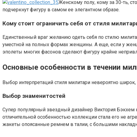
Женскому полу, кому за 30-ть, 
подчеркнут фигуру в самом ее элегантном образе.
Кому стоит ограничить себя от стиля милитар
Единственный враг желанию одеть себя по стилю милитари
уместной на полных формах женщины. А еще, если у жен
эполеты многих фасонов сделают фигуру крайне неприв
Основные особенности в течении мил
Выбор интерпретаций стиля милитари невероятно широк, 
Выбор знаменитостей
Супер популярный звездный дизайнер Виктория Бэкхем не
отличительной особенностью коллекции стала его не агре
жакеты опоясанные ремнем в талии, с большими наклад