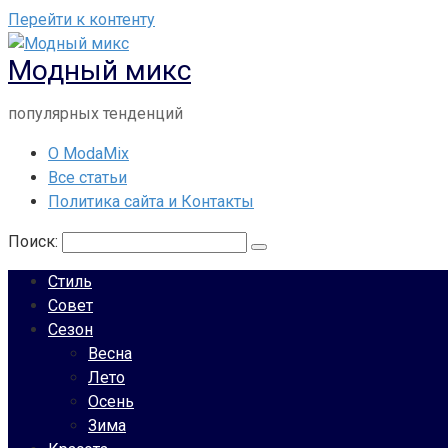
Перейти к контенту
Модный микс
популярных тенденций
О ModaMix
Все статьи
Политика сайта и Контакты
Поиск:
Стиль
Совет
Сезон
Весна
Лето
Осень
Зима