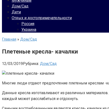
Мужчинам
Дом/Сад
Дети
Отдых и достопримечательности
Россия
Украина
Главная
»
Дом/Сад
Плетеные кресла- качалки
12/03/2019
Рубрика:
Дом/Сад
Многие люди отдают предпочтение плетеным креслам -ка
Данные кресла изготавливают из различных материалов. 
каждый может расслабиться и отдохнуть.
Самыми востребованными являются кресла- качалки из р