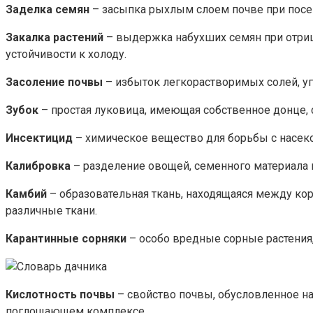
Заделка семян
– засыпка рыхлым слоем почве при посе
Закалка растений
– выдержка набухших семян при отриц
устойчивости к холоду.
Засоление почвы
– избыток легкорастворимых солей, уг
Зубок
– простая луковица, имеющая собственное донце, 
Инсектицид
– химическое вещество для борьбы с насе
Калибровка
– разделение овощей, семенного материала по
Камбий
– образовательная ткань, находящаяся между ко
различные ткани.
Карантинные сорняки
– особо вредные сорные растения,
Кислотность почвы
– свойство почвы, обусловленное н
поглощающем комплексе.