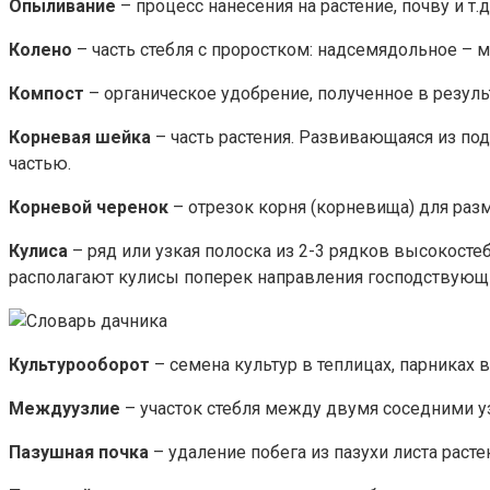
Опыливание
– процесс нанесения на растение, почву и т
Колено
– часть стебля с проростком: надсемядольное –
Компост
– органическое удобрение, полученное в резуль
Корневая шейка
– часть растения. Развивающаяся из по
частью.
Корневой черенок
– отрезок корня (корневища) для раз
Кулиса
– ряд или узкая полоска из 2-3 рядков высокос
располагают кулисы поперек направления господствующ
Культурооборот
– семена культур в теплицах, парниках в
Междуузлие
– участок стебля между двумя соседними у
Пазушная почка
– удаление побега из пазухи листа раст