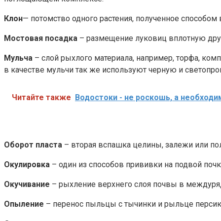
Клон
— потомство одного растения, полученное способом
Мостовая посадка
– размещение луковиц вплотную друг 
Мульча
– слой рыхлого материала, например, торфа, ком
в качестве мульчи так же используют черную и светопр
Читайте также
Водостоки - не роскошь, а необходи
Оборот пласта
– вторая вспашка целины, залежи или пол
Окулировка
– один из способов прививки на подвой почки
Окучивание
– рыхление верхнего слоя почвы в междуряд
Опыление
– перенос пыльцы с тычинки и рыльце персик