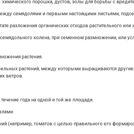
.д. химического порошка, дустов, золы для борьбы с вредит
 между семядолями и первыми настоящими листьями, под
тате разложения органических отходов растительного или
дсемядольного колена, при семенном размножении, или у
множения растения.
тебельных растений, между которыми выращиваются другие
их ветров.
 течение года на одной и той же площади.
злами.
ений (например, томатов с целью правильного его формиро