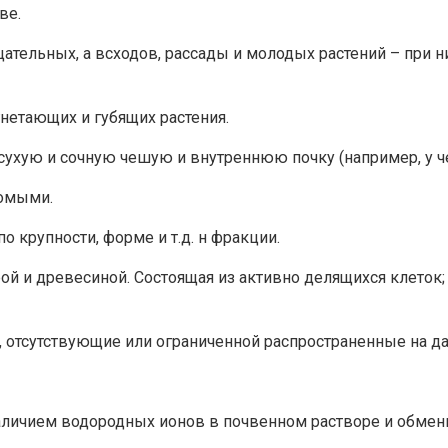
ве.
ательных, а всходов, рассады и молодых растений – при 
нетающих и губящих растения.
сухую и сочную чешую и внутреннюю почку (например, у че
комыми.
 крупности, форме и т.д. н фракции.
рой и древесиной. Состоящая из активно делящихся клето
 отсутствующие или ограниченной распространенные на да
аличием водородных ионов в почвенном растворе и обме