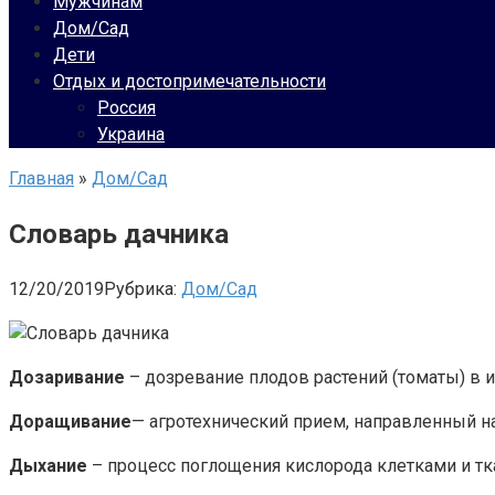
Мужчинам
Дом/Сад
Дети
Отдых и достопримечательности
Россия
Украина
Главная
»
Дом/Сад
Словарь дачника
12/20/2019
Рубрика:
Дом/Сад
Дозаривание
– дозревание плодов растений (томаты) в и
Доращивание
— агротехнический прием, направленный н
Дыхание
– процесс поглощения кислорода клетками и тка