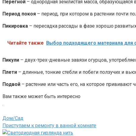
Перегной
– однородная землистая масса, образующаяся в
Период покоя
– период, при котором в растении почти п
Пикировка
– пересадка рассады в фазе хорошо развитых
Читайте также
Выбор подходящего материала для 
Пикули
– двух-трех-дневные завязи огурцов, употребля
Плети
– длинные, тонкие стебли и побеги ползучих и вью
Подвой
– растение или часть его, на которое прививают ч
Вам также может быть интересно
.
Дом/Сад
Приступаем к ремонту в ванной комнате