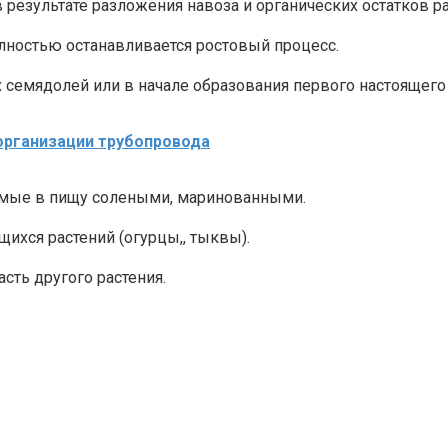
 результате разложения навоза и органических остатков р
олностью останавливается ростовый процесс.
 семядолей или в начале образования первого настоящего
организации трубопровода
емые в пищу солеными, маринованными.
щихся растений (огурцы,, тыквы).
асть другого растения.