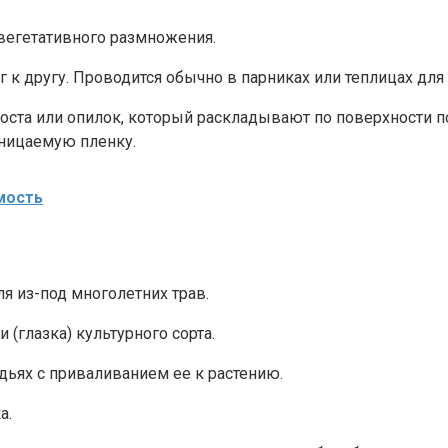
 вегетативного размножения.
к другу. Проводится обычно в парниках или теплицах дл
поста или опилок, который раскладывают по поверхности п
оницаемую пленку.
мость
я из-под многолетних трав.
 (глазка) культурного сорта.
ьях с приваливанием ее к растению.
а.