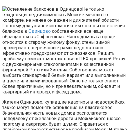
Не только
владельцы недвижимости в Москве мечтают о
комфорте, не менее он важен и для жителей области.
Поэтому для установки пластиковых окон и остекления
балконов в
Одинцово
собственники все чаще
обращаются в «Софос-окна». Часть домов в городе
относится к старому жилому фонду, стены зимой
промерзают, деревянные рамы недостаточно
эффективно предохраняют от сквозняков. Решить
проблему поможет монтаж новых ПВХ профилей Рехау
с двухкамерными стеклопакетами и качественной
фурнитурой Рото или Зигениа. Собственник может
выбрать стандартный белый вариант или выполненный
в цвете или ламинированный. Окно не только станет
более практичным, но и привлекательным, обновит и
квартирный интерьер, и фасад дома.
Жители Одинцово, купившие квартиры в новостройках,
также могут поменять остекление на пластиковое.
Значительная часть новых домов располагается
неподалеку от железной дороги и Можайского шоссе,
поэтому в квартирах будет шумно. Справиться с
проблемой поможет установка профилей Рехау Интелио