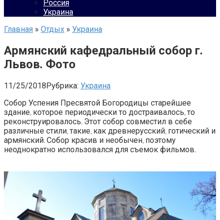
Россия
Украина
Главная
»
Отдых
»
Украина
Армянский кафедральный собор г.
Львов. Фото
11/25/2018
Рубрика:
Украина
Собор
Успения
Пресвятой
Богородицы
старейшее
здание
которое
периодически
то
достраивалось
то
,
,
реконструировалось
Этот
собор
совместил
в
себе
.
различные
стили
такие
как
древнерусский
готический
и
,
,
,
армянский
Собор
красив
и
необычен
поэтому
.
,
неоднократно
использовался
для
съемок
фильмов
.