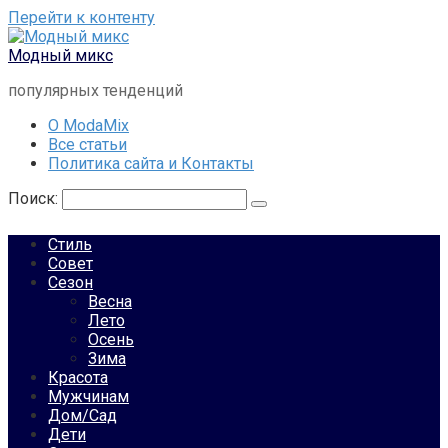
Перейти к контенту
Модный микс
популярных тенденций
О ModaMix
Все статьи
Политика сайта и Контакты
Поиск:
Стиль
Совет
Сезон
Весна
Лето
Осень
Зима
Красота
Мужчинам
Дом/Сад
Дети