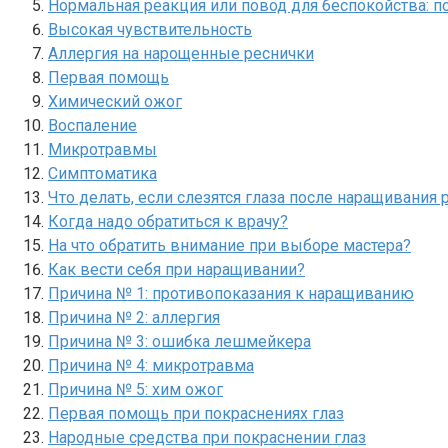
Нормальная реакция или повод для беспокойства: п
Высокая чувствительность
Аллергия на нарощенные реснички
Первая помощь
Химический ожог
Воспаление
Микротравмы
Симптоматика
Что делать, если слезятся глаза после наращивания 
Когда надо обратиться к врачу?
На что обратить внимание при выборе мастера?
Как вести себя при наращивании?
Причина № 1: противопоказания к наращиванию
Причина № 2: аллергия
Причина № 3: ошибка лешмейкера
Причина № 4: микротравма
Причина № 5: хим ожог
Первая помощь при покраснениях глаз
Народные средства при покраснении глаз