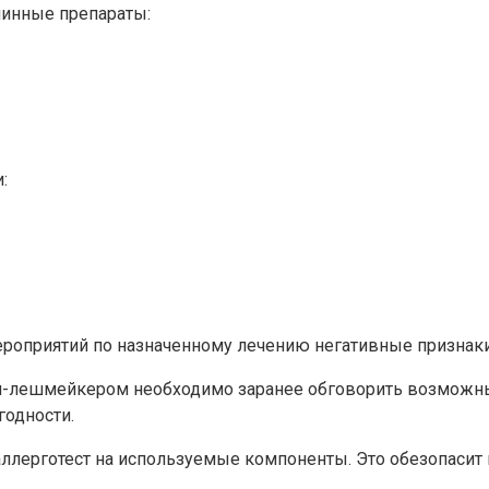
минные препараты:
:
роприятий по назначенному лечению негативные признаки 
м-лешмейкером необходимо заранее обговорить возможные
годности.
лерготест на используемые компоненты. Это обезопасит 