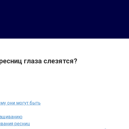
ресниц глаза слезятся?
му они могут быть
ращиванию
ивания ресниц