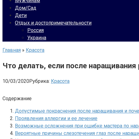
Мужчинам
Дом/Сад
Дети
Отдых и достопримечательности
Россия
Украина
Главная
»
Красота
Что делать, если после наращивания 
10/03/2020
Рубрика:
Красота
Содержание
Допустимые покраснения после наращивания и поче
Проявления аллергии и ее лечение
Возможные осложнения при ошибке мастера по на
Вероятные причины слезотечения глаз после наращ