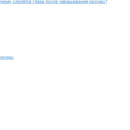
очему слезятся глаза после наращивания ресниц?
ресниц