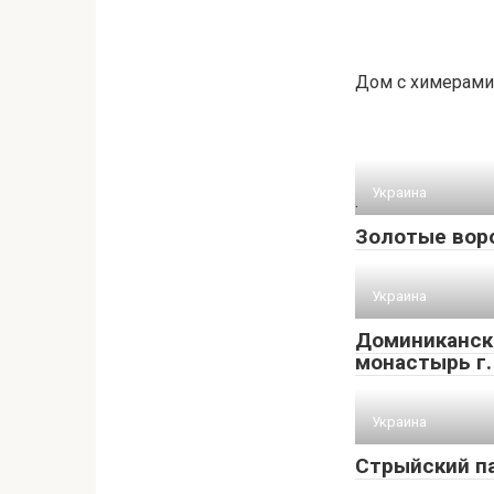
Дом с химерами.
Украина
.
Золотые воро
Украина
Доминиканск
монастырь г.
Украина
Стрыйский па