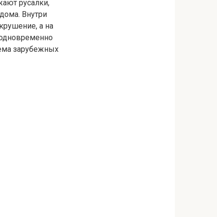
жают русалки,
дома. Внутри
крушение, а на
 одновременно
иема зарубежных