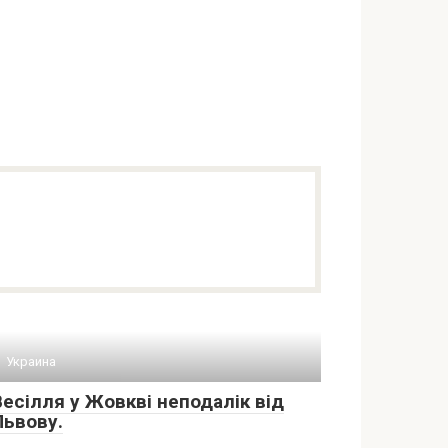
Украина
Весілля у Жовкві неподалік від
Львову.