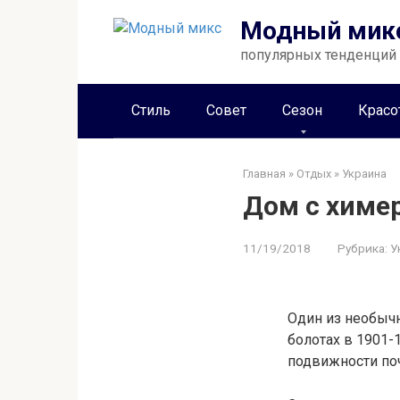
Перейти
Модный мик
к
контенту
популярных тенденций
Стиль
Совет
Сезон
Красо
Главная
»
Отдых
»
Украина
Дом с химер
11/19/2018
Рубрика:
У
Один из необычн
болотах в 1901-1
подвижности по