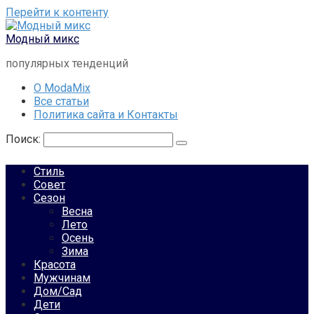
Перейти к контенту
Модный микс
популярных тенденций
О ModaMix
Все статьи
Политика сайта и Контакты
Поиск:
Стиль
Совет
Сезон
Весна
Лето
Осень
Зима
Красота
Мужчинам
Дом/Сад
Дети