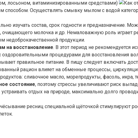
ом, лосьоном, витаминизированными средствами)
м способом. Осуществлять смывку мылом с водой катего
льно изучать состав, срок годности и предназначение. М
ши, очищающего молочка и др. Немаловажную роль играет 
ом недоброкачественной продукции.
ам на восстановление
. В этот период не рекомендуется и
 оздоровительными процедурами для восстановления воло
зывает правильное питание. В пищу следует включать до
ванный рацион влияет на обменные процессы, циркуляцию
одуктов: сливочное масло, морепродукты, фасоль, икра, те
ное состояние
, поэтому стрессы увеличивают риск выпаде
 устраивать отдых на природе, максимально долго провод
счёсывание ресниц специальной щёточкой стимулируют ро
еток.