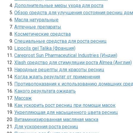
Дополнительные меры ухода для роста
Обзор средств для улучшения состояния ресниц дом
Масла натуральные
Аптечные препараты
Косметические средства
Специальные средства для роста ресниц
Lipocils gel Talika (Франция)
Careprost Sun Pharmaceutical Industries (Индия)
Xlash средство для стимуляции роста Almea (Англия)
Народные рецепты для красоты ресниц
Когда ждать результат от применения
Противопоказания к использованию домашних сре
Какого результата ожидать
Массаж
Как ускорить рост ресниц при помощи масок
Укрепляющая для насыщенного цвета ресниц
Витаминизированная масляная маска
Для ускорения роста ресниц