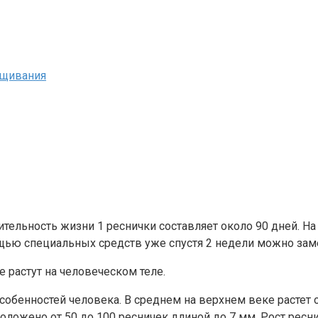
ащивания
ельность жизни 1 реснички составляет около 90 дней. На
омощью специальных средств уже спустя 2 недели можно за
 растут на человеческом теле.
собенностей человека. В среднем на верхнем веке растет 
ложено от 50 до 100 ресничек длиной до 7 мм. Рост ресниц