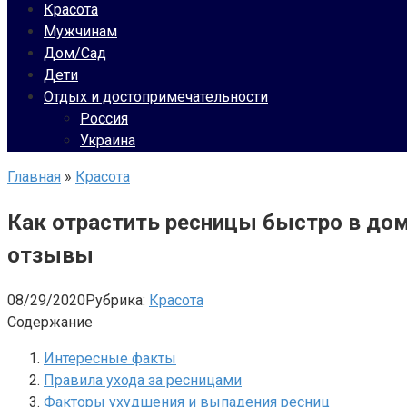
Красота
Мужчинам
Дом/Сад
Дети
Отдых и достопримечательности
Россия
Украина
Главная
»
Красота
Как отрастить ресницы быстро в до
отзывы
08/29/2020
Рубрика:
Красота
Содержание
Интересные факты
Правила ухода за ресницами
Факторы ухудшения и выпадения ресниц