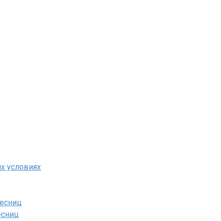
х условиях
ресниц
есниц