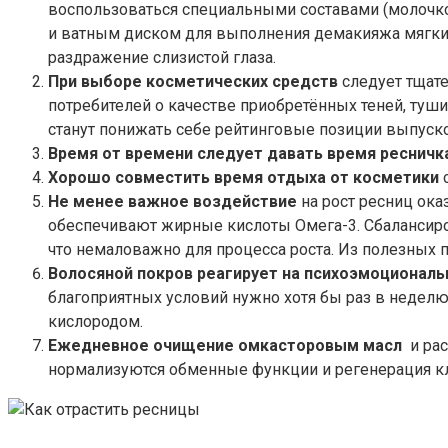
воспользоваться специальными составами (молочк
и ватным диском для выполнения демакияжа мягки
раздражение слизистой глаза.
При выборе косметических средств
следует тщате
потребителей о качестве приобретённых теней, ту
станут понижать себе рейтинговые позиции выпуск
Время от времени следует давать время ресничк
Хорошо совместить время отдыха от косметики
с
Не менее важное воздействие
на рост ресниц ока
обеспечивают жирные кислоты Омега-3. Сбалансиро
что немаловажно для процесса роста. Из полезных пр
Волосяной покров реагирует на психоэмоциональ
благоприятных условий нужно хотя бы раз в неделю
кислородом.
Ежедневное очищение
ом
касторовым масл
и ра
нормализуются обменные функции и регенерация кл