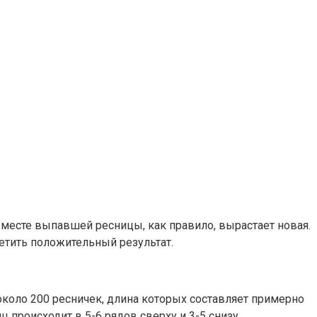
 месте выпавшей ресницы, как правило, вырастает новая.
метить положительный результат.
около 200 ресничек, длина которых составляет примерно
 происходит в 5-6 рядов сверху и 3-5 снизу.