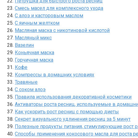
Петрушка для быстрого роста ресниц
Смесь масел для комплексного ухода
С алоэ и касторовым маслом
С яичным желтком
Масляная маска с никотиновой кислотой
Масляный микс
Вазелин
Коньячная маска
Горчичная маска
Кофе
Компрессы в домашних условиях
Травяные
С соком алоэ
Правила использования декоративной косметики
Активаторы роста ресниц, используемые в домашни
Как ускорить рост ресниц с помощью диеты
Секрет визуального удлинения ресниц за 5 минут
Полезные продукты питания, стимулирующие рост 
Способы применения кокосового масла для роста р