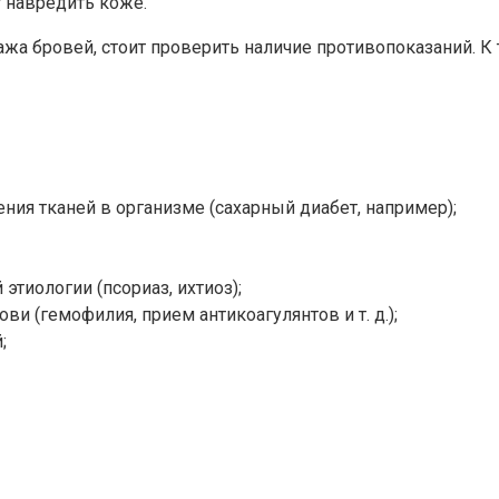
 навредить коже.
жа бровей, стоит проверить наличие противопоказаний. К 
ия тканей в организме (сахарный диабет, например);
тиологии (псориаз, ихтиоз);
и (гемофилия, прием антикоагулянтов и т. д.);
;