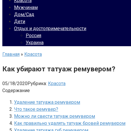
Красота
Мужчинам
Дом/Сад
Дети
Отдых и достопримечательности
Россия
Украина
Главная
»
Красота
Как убирают татуаж ремувером?
05/18/2020
Рубрика:
Красота
Содержание
Удаление татуажа ремувером
Что такое ремувер?
Можно ли свести татуаж ремувером
Как правильно удалять татуаж бровей ремувером
Удаление татуажа губ ремувером