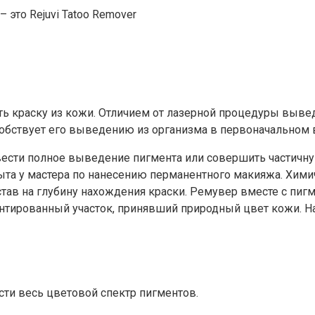
это Rejuvi Tatoo Remover
ть краску из кожи. Отличием от лазерной процедуры выве
собствует его выведению из организма в первоначальном 
ести полное выведение пигмента или совершить частич
та у мастера по нанесению перманентного макияжа. Хими
тав на глубину нахождения краски. Ремувер вместе с пигм
нтированный участок, принявший природный цвет кожи. На 
ести весь цветовой спектр пигментов.