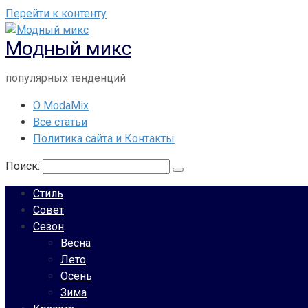
Перейти к контенту
Модный микс
популярных тенденций
О ModaMix
Все статьи
Политика сайта и Контакты
Поиск:
Стиль
Совет
Сезон
Весна
Лето
Осень
Зима