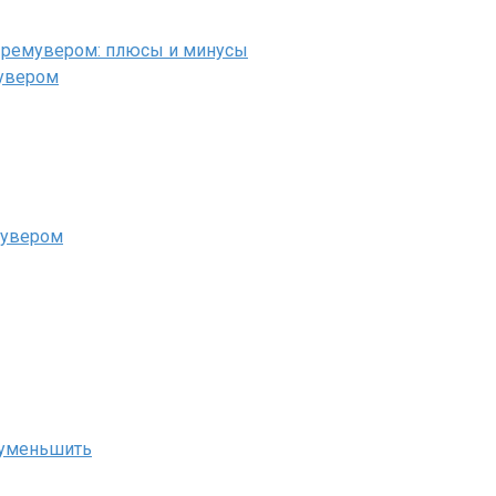
б ремувером: плюсы и минусы
мувером
мувером
х уменьшить