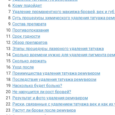
Кому подойдет
Удаление перманентного макияжа бровей, век и гу
Суть процедуры химического удаления татуажа ре
Состав препарата
Противопоказания
Срок годности
Обзор препаратов
Этапы процедуры лазерного удаления татуажа
Сколько времени нужно для удаления пигмента ре
Сколько держать
Уход после
Преимущества удаления татуажа ремувером
Последствия удаления татуажа ремувером
Насколько будет больно?
Не нарушится ли рост бровей?
Результат и фото удаления ремувером
Риски, связанные с удалением татуажа век и как и
Растут ли брови после ремувера