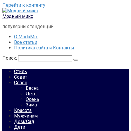
Перейти к контенту
Модный микс
популярных тенденций
О ModaMix
Все статьи
Политика сайта и Контакты
Поиск:
Стиль
Совет
Сезон
Весна
Лето
Осень
Зима
Красота
Мужчинам
Дом/Сад
Дети