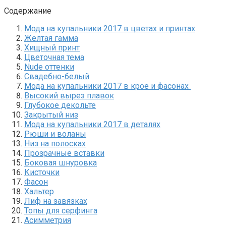
Содержание
Мода на купальники 2017 в цветах и принтах
Желтая гамма
Хищный принт
Цветочная тема
Nude оттенки
Свадебно-белый
Мода на купальники 2017 в крое и фасонах
Высокий вырез плавок
Глубокое декольте
Закрытый низ
Мода на купальники 2017 в деталях
Рюши и воланы
Низ на полосках
Прозрачные вставки
Боковая шнуровка
Кисточки
Фасон
Хальтер
Лиф на завязках
Топы для серфинга
Асимметрия