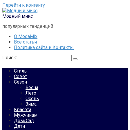
Перейти к контенту
Модный микс
популярных тенденций
О ModaMix
Все статьи
Политика сайта и Контакты
Поиск:
Стиль
Совет
Сезон
Весна
Лето
Осень
Зима
Красота
Мужчинам
Дом/Сад
Дети