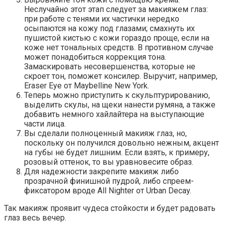
Неслучайно этот этап следует за макияжем глаз:
при работе с тенями их частички нередко
осыпаются на кожу под глазами; смахнуть их
пушистой кистью с кожи гораздо проще, если на
коже нет тональных средств. В противном случае
может понадобиться коррекция тона.
Замаскировать несовершенства, которые не
скроет тон, поможет консилер. Выручит, например,
Eraser Eye от Maybelline New York.
Теперь можно приступить к скульптурированию,
выделить скулы, на щеки нанести румяна, а также
добавить немного хайлайтера на выступающие
части лица.
Вы сделали полноценный макияж глаз, но,
поскольку он получился довольно нежным, акцент
на губы не будет лишним. Если взять, к примеру,
розовый оттенок, то вы уравновесите образ.
Для надежности закрепите макияж либо
прозрачной финишной пудрой, либо спреем-
фиксатором вроде All Nighter от Urban Decay.
Так макияж проявит чудеса стойкости и будет радовать
глаз весь вечер.