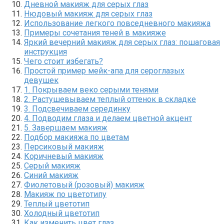
Дневной макияж для серых глаз
Нюдовый макияж для серых глаз
Использование легкого повседневного макияжа
Примеры сочетания теней в макияже
Яркий вечерний макияж для серых глаз: пошаговая
инструкция
Чего стоит избегать?
Простой пример мейк-апа для сероглазых
девушек
1. Покрываем веко серыми тенями
2. Растушевываем теплый оттенок в складке
3. Подсвечиваем серединку
4. Подводим глаза и делаем цветной акцент
5. Завершаем макияж
Подбор макияжа по цветам
Персиковый макияж
Коричневый макияж
Серый макияж
Синий макияж
Фиолетовый (розовый) макияж
Макияж по цветотипу
Теплый цветотип
Холодный цветотип
Как изменить цвет глаз