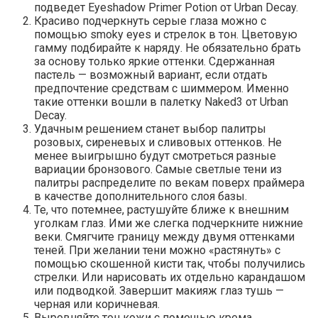
подведет Eyeshadow Primer Potion от Urban Decay.
Красиво подчеркнуть серые глаза можно с
помощью smoky eyes и стрелок в тон. Цветовую
гамму подбирайте к наряду. Не обязательно брать
за основу только яркие оттенки. Сдержанная
пастель — возможный вариант, если отдать
предпочтение средствам с шиммером. Именно
такие оттенки вошли в палетку Naked3 от Urban
Decay.
Удачным решением станет выбор палитры
розовых, сиреневых и сливовых оттенков. Не
менее выигрышно будут смотреться разные
вариации бронзового. Самые светлые тени из
палитры распределите по векам поверх праймера
в качестве дополнительного слоя базы.
Те, что потемнее, растушуйте ближе к внешним
уголкам глаз. Ими же слегка подчеркните нижние
веки. Смягчите границу между двумя оттенками
теней. При желании тени можно «растянуть» с
помощью скошенной кисти так, чтобы получились
стрелки. Или нарисовать их отдельно карандашом
или подводкой. Завершит макияж глаз тушь —
черная или коричневая.
Выровняйте тон кожи с помощью крема.