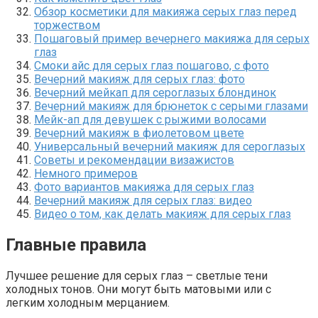
Обзор косметики для макияжа серых глаз перед
торжеством
Пошаговый пример вечернего макияжа для серых
глаз
Смоки айс для серых глаз пошагово, с фото
Вечерний макияж для серых глаз: фото
Вечерний мейкап для сероглазых блондинок
Вечерний макияж для брюнеток с серыми глазами
Мейк-ап для девушек с рыжими волосами
Вечерний макияж в фиолетовом цвете
Универсальный вечерний макияж для сероглазых
Советы и рекомендации визажистов
Немного примеров
Фото вариантов макияжа для серых глаз
Вечерний макияж для серых глаз: видео
Видео о том, как делать макияж для серых глаз
Главные правила
Лучшее решение для серых глаз – светлые тени
холодных тонов. Они могут быть матовыми или с
легким холодным мерцанием.