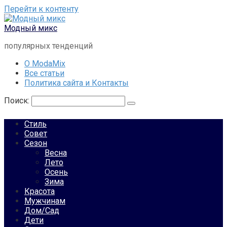
Перейти к контенту
Модный микс
популярных тенденций
О ModaMix
Все статьи
Политика сайта и Контакты
Поиск:
Стиль
Совет
Сезон
Весна
Лето
Осень
Зима
Красота
Мужчинам
Дом/Сад
Дети