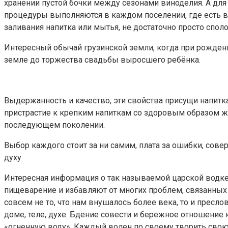
хранении пустой бочки между сезонами виноделия. А для к
процедуры выполняются в каждом поселении, где есть в
заливания напитка или мытья, не достаточно просто спо
Интересный обычай грузинской земли, когда при рождении
земле до торжества свадьбы выросшего ребёнка.
Выдержанность и качество, эти свойства присущи напитк
пристрастие к крепким напиткам со здоровым образом жи
последующем поколении.
Выбор каждого стоит за ни самим, плата за ошибки, сове
духу.
Интересная информация о так называемой царской водке,
пищеварение и избавляют от многих проблем, связанных 
совсем не то, что нам внушалось более века, то и пресло
доме, теле, духе. Бдение совести и бережное отношение 
«огненную воду». Каждый волен по своему творить свою