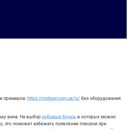
 и примеров.
https://mirbeer.com.ua/ru/
без оборудования
чку вина. На выбор
дубовые бочки
, в которых можно
у, это поможет избежать появления плесени при