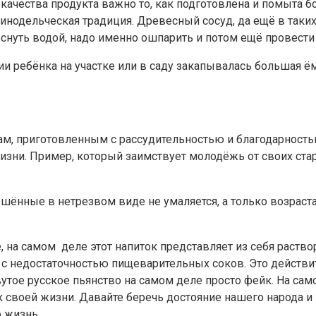
ачества продукта важно то, как подготовлена и помыта боч
инодельческая традиция. Древесный сосуд, да ещё в таки
лоснуть водой, надо именно ошпарить и потом ещё провест
 ребёнка на участке или в саду закапывалась большая ёмк
ам, приготовленным с рассудительностью и благодарностью
зни. Пример, который заимствует молодёжь от своих стар
ршённые в нетрезвом виде не умаляется, а только возраст
 на самом деле этот напиток представляет из себя раств
с недостаточностью пищеварительных соков. Это действит
вутое русское пьянство на самом деле просто фейк. На сам
к своей жизни. Давайте беречь достояние нашего народа и
 жизнь.