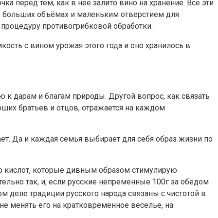
ка перед тем, как в неё залито вино на хранение. Все эти
х больших объёмах и маленьким отверстием для
и процедуру противогрибковой обработки.
ость с вином урожая этого года и оно хранилось в
 к дарам и благам природы. Другой вопрос, как связать
ших братьев и отцов, отражается на каждом
ает. Да и каждая семья выбирает для себя образ жизни по
ор кислот, которые дивным образом стимулирую
ельно так, и, если русские непременные 100г за обедом
ом деле традиции русского народа связаны с чистотой в
 не менять его на кратковременное веселье, на