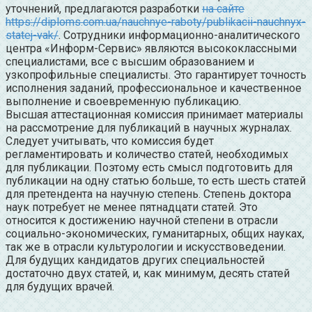
уточнений, предлагаются разработки
на сайте
https://diploms.com.ua/nauchnye-raboty/publikacii-nauchnyx-
statej-vak/
. Сотрудники
информационно-аналитического
центра «Информ-Сервис» являются высококлассными
специалистами, все с высшим образованием и
узкопрофильные специалисты. Это гарантирует точность
исполнения заданий, профессиональное и качественное
выполнение и своевременную публикацию.
Высшая аттестационная комиссия принимает материалы
на рассмотрение для публикаций в научных журналах.
Следует учитывать, что комиссия будет
регламентировать и количество статей, необходимых
для публикации. Поэтому есть смысл подготовить для
публикации на одну статью больше, то есть шесть статей
для претендента на научную степень. Степень доктора
наук потребует не менее пятнадцати статей. Это
относится к достижению научной степени в отрасли
социально-экономических, гуманитарных, общих науках,
так же в отрасли культурологии и искусствоведении.
Для будущих кандидатов других специальностей
достаточно двух статей, и, как минимум, десять статей
для будущих врачей.