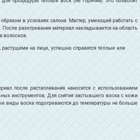
 для процедуры тёплый воск (не горячий). Это позволит
образом в условиях салона. Мастер, умеющий работать с
. После разогревания материал накладывается на область
а волосков.
и, растущими на лице, успешно справятся тёплые или
ериал после растапливания наносится с использованием
ьных инструментов. Для снятия застывшего воска с кожи
ные виды воска подогреваются до температуры не больше