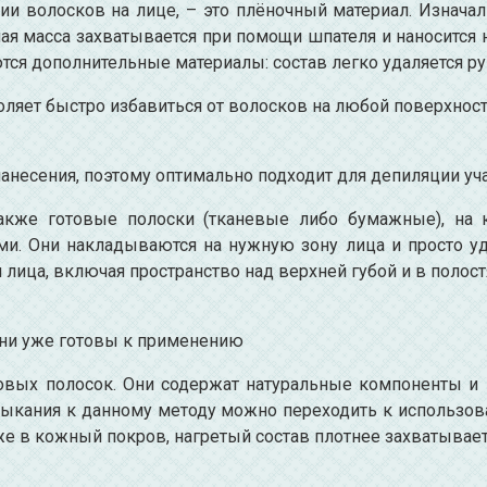
ии волосков на лице, – это плёночный материал. Изнача
я масса захватывается при помощи шпателя и наносится 
ются дополнительные материалы: состав легко удаляется ру
оляет быстро избавиться от волосков на любой поверхност
анесения, поэтому оптимально подходит для депиляции уч
акже готовые полоски (тканевые либо бумажные), на 
ями. Они накладываются на нужную зону лица и просто у
лица, включая пространство над верхней губой и в полост
они уже готовы к применению
овых полосок. Они содержат натуральные компоненты и 
ыкания к данному методу можно переходить к использова
 в кожный покров, нагретый состав плотнее захватывает 