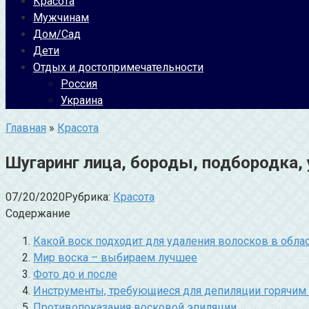
Красота
Мужчинам
Дом/Сад
Дети
Отдых и достопримечательности
Россия
Украина
Главная
»
Красота
Шугаринг лица, бороды, подбородка, 
07/20/2020
Рубрика:
Красота
Содержание
Какой воск подходит для удаления волосков в обла
Мир воска – выбираем лучшее
Фото до и после
Инструменты, требующиеся для депиляции горячим
Противопоказания восковой эпиляции