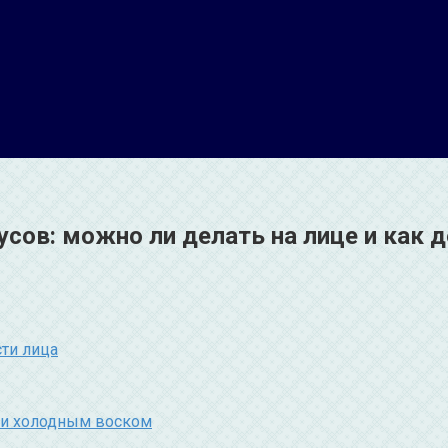
усов: можно ли делать на лице и как 
сти лица
 и холодным воском