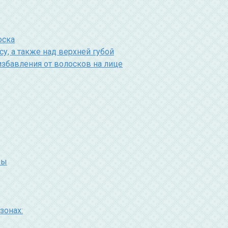
оска
у, а также над верхней губой
збавления от волосков на лице
ры
зонах: