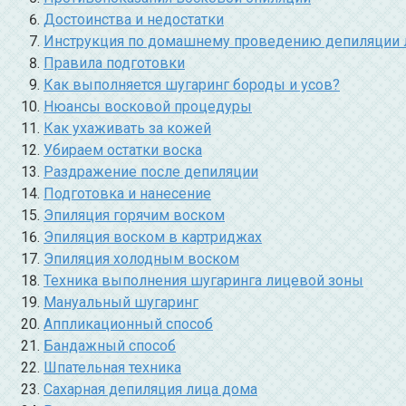
Достоинства и недостатки
Инструкция по домашнему проведению депиляции 
Правила подготовки
Как выполняется шугаринг бороды и усов?
Нюансы восковой процедуры
Как ухаживать за кожей
Убираем остатки воска
Раздражение после депиляции
Подготовка и нанесение
Эпиляция горячим воском
Эпиляция воском в картриджах
Эпиляция холодным воском
Техника выполнения шугаринга лицевой зоны
Мануальный шугаринг
Аппликационный способ
Бандажный способ
Шпательная техника
Сахарная депиляция лица дома