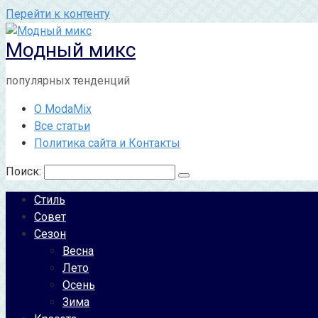
Перейти к контенту
Модный микс
популярных тенденций
О ModaMix
Все статьи
Политика сайта и Контакты
Поиск:
Стиль
Совет
Сезон
Весна
Лето
Осень
Зима