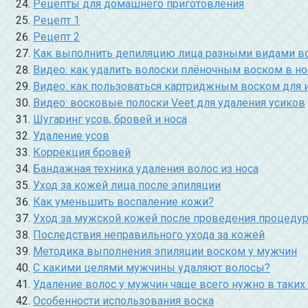
Рецепты для домашнего приготовления
Рецепт 1
Рецепт 2
Как выполнить депиляцию лица разными видами в
Видео: как удалить волоски плёночным воском в нос
Видео: как пользоваться картриджным воском для и
Видео: восковые полоски Veet для удаления усиков
Шугаринг усов, бровей и носа
Удаление усов
Коррекция бровей
Бандажная техника удаления волос из носа
Уход за кожей лица после эпиляции
Как уменьшить воспаление кожи?
Уход за мужской кожей после проведения процеду
Последствия неправильного ухода за кожей
Методика выполнения эпиляции воском у мужчин
С какими целями мужчины удаляют волосы?
Удаление волос у мужчин чаще всего нужно в таких 
Особенности использования воска