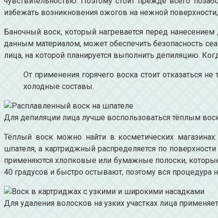
чувствительностью. Поэтому стоит прежде всего позабо
избежать возникновения ожогов на нежной поверхности,
Баночный воск, который нагревается перед нанесением 
данным материалом, может обеспечить безопасность сеан
лица, на которой планируется выполнить депиляцию. Когд
От применения горячего воска стоит отказаться не 
холодные составы.
Для депиляции лица лучше воспользоваться тёплым вос
Тёплый воск можно найти в косметических магазинах: 
шпателя, а картриджный распределяется по поверхности
применяются хлопковые или бумажные полоски, которые 
40 градусов и быстро остывают, поэтому вся процедура 
Для удаления волосков на узких участках лица применяет