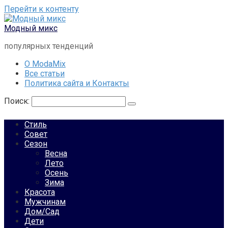
Перейти к контенту
Модный микс
популярных тенденций
О ModaMix
Все статьи
Политика сайта и Контакты
Поиск:
Стиль
Совет
Сезон
Весна
Лето
Осень
Зима
Красота
Мужчинам
Дом/Сад
Дети