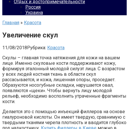
Отдых и достопримечательности
Россия
Украина
Главная
»
Красота
Увеличение скул
11/08/2018
Рубрика:
Красота
Скулы – главная точка натяжения для кожи на вашем
лице. Именно скуловые кости поддерживают кожу,
формируя эталонный молодой силуэт лица. С возрастом
у всех людей костная ткань в области скул
рассасывается, и кожа, лишенная опоры, проседает.
Образуются носогубные складки, нарушается овал,
появляются «щеки». Чтобы вернуть лицу молодой
рельеф, необходимо восполнить утраченные фрагменты
кости.
Делается это с помощью инъекций филлеров на основе
гиалуроновой кислоты. Он имеет твердую, сравнимую с
твердыми тканями черепа плотность и вводится глубоко
под надкостницу.
Купить филлеры в Киеве
можно в