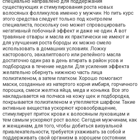
специально направлено для поддержания
существующих и стимулирования роста новых
волосяных фолликулов именно у мужчин. Но пить курс
этого средства следует только под контролем
специалиста, поскольку оно может спровоцировать
негативный побочный эффект и даже не один. А вот
травяные отвары и масла их практически не имеют и
для улучшения роста бороды их можно смело
использовать в домашних условиях. Ложку
касторового, эвкалиптового или репейного масла
достаточно один раз в день втирать в район усов и
подбородка в течение недели. Для усиления эффекта
желательно обернуть нижнюю часть лица
полиэтиленом, а затем платком. Хорошо помогают
маски, созданные из натертого корня имбиря, горчичного
порошка, смеси желтка яйца, меда и коньяка. Все это
накладывается на полчаса на кожу щек и подбородка,
покрывается полиэтиленом и утепляется шарфом. Такие
активные вещества ускоряют кровообращение,
стимулирует приток крови к волосяным луковицам и
тем самым ускоряют рост волос. Сегодня мужчинам, как
и женщинам, для того, чтобы добиться визуальной
привлекательности, требуется ухаживать за собой и
поддерживать свой организм в хорошем состоянии.