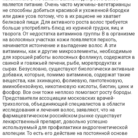
является питание. Очень часто мужчины-вегетарианцы
не способны добиться красивой и ухоженной бородки
или даже усов потому, что в их рационе не хватает
белковой пищи. Для активного роста волос требуется
больше употреблять блюд из куриной грудки, яиц и
творога. От недостатка витаминов группы В в организме
на волосяных участках кожи появляется перхоть,
начинается истончение и выпадение волос. А эти
витамины, как и другие микроэлементы, необходимые
для хорошей работы волосяных фолликул, содержатся в
свиной и говяжьей печени, рыбе, морепродуктах и
сырах. Безусловно, существуют биологически активные
добавки, которые, помимо витаминов, содержат такие
вещества, как эхинацею, фолиевую, пантотеновую,
аминобензойную, никотиновую кислоты, биотин, цинк и
фосфор. Все они тоже неплохо помогают росту бороды.
Представители ассоциации московских врачей-
трихологов, объединяющей специалистов в области
исследования и лечения волос, заявляют, что на
фармацевтическом российском рынке существует
лекарственный препарат, довольно успешно
используемый для профилактики андрогенетической
алопеции. То есть его действие на постоянной основе