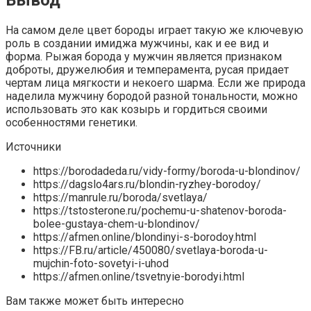
На самом деле цвет бороды играет такую же ключевую
роль в создании имиджа мужчины, как и ее вид и
форма. Рыжая борода у мужчин является признаком
доброты, дружелюбия и темперамента, русая придает
чертам лица мягкости и некоего шарма. Если же природа
наделила мужчину бородой разной тональности, можно
использовать это как козырь и гордиться своими
особенностями генетики.
Источники
https://borodadeda.ru/vidy-formy/boroda-u-blondinov/
https://dagslo4ars.ru/blondin-ryzhey-borodoy/
https://manrule.ru/boroda/svetlaya/
https://tstosterone.ru/pochemu-u-shatenov-boroda-
bolee-gustaya-chem-u-blondinov/
https://afmen.online/blondinyi-s-borodoy.html
https://FB.ru/article/450080/svetlaya-boroda-u-
mujchin-foto-sovetyi-i-uhod
https://afmen.online/tsvetnyie-borodyi.html
Вам также может быть интересно