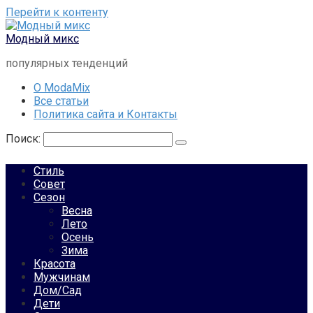
Перейти к контенту
Модный микс
популярных тенденций
О ModaMix
Все статьи
Политика сайта и Контакты
Поиск:
Стиль
Совет
Сезон
Весна
Лето
Осень
Зима
Красота
Мужчинам
Дом/Сад
Дети