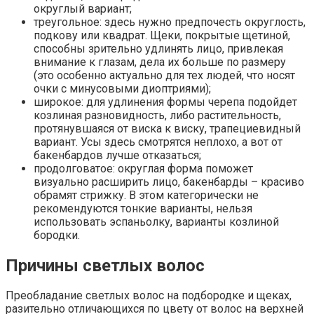
округлый вариант;
треугольное: здесь нужно предпочесть округлость,
подкову или квадрат. Щеки, покрытые щетиной,
способны зрительно удлинять лицо, привлекая
внимание к глазам, дела их больше по размеру
(это особенно актуально для тех людей, что носят
очки с минусовыми диоптриями);
широкое: для удлинения формы черепа подойдет
козлиная разновидность, либо растительность,
протянувшаяся от виска к виску, трапециевидный
вариант. Усы здесь смотрятся неплохо, а вот от
бакенбардов лучше отказаться;
продолговатое: округлая форма поможет
визуально расширить лицо, бакенбарды – красиво
обрамят стрижку. В этом категорически не
рекомендуются тонкие варианты, нельзя
использовать эспаньолку, варианты козлиной
бородки.
Причины светлых волос
Преобладание светлых волос на подбородке и щеках,
разительно отличающихся по цвету от волос на верхней