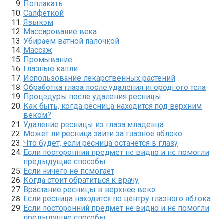
Поплакать
Салфеткой
Языком
Массирование века
Убираем ватной палочкой
Массаж
Промывание
Глазные капли
Использование лекарственных растений
Обработка глаза после удаления инородного тела
Процедуры после удаления ресницы
Как быть, когда ресница находится под верхним
веком?
Удаление ресницы из глаза младенца
Может ли ресница зайти за глазное яблоко
Что будет, если ресница останется в глазу
Если посторонний предмет не видно и не помогли
предыдущие способы
Если ничего не помогает
Когда стоит обратиться к врачу
Врастание ресницы в верхнее веко
Если ресница находится по центру глазного яблока
Если посторонний предмет не видно и не помогли
предыдущие способы