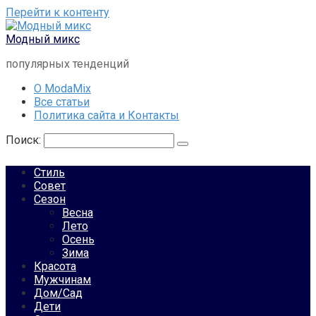
Перейти к контенту
Модный микс
популярных тенденций
О ModaMix
Все статьи
Политика сайта и Контакты
Поиск:
Стиль
Совет
Сезон
Весна
Лето
Осень
Зима
Красота
Мужчинам
Дом/Сад
Дети