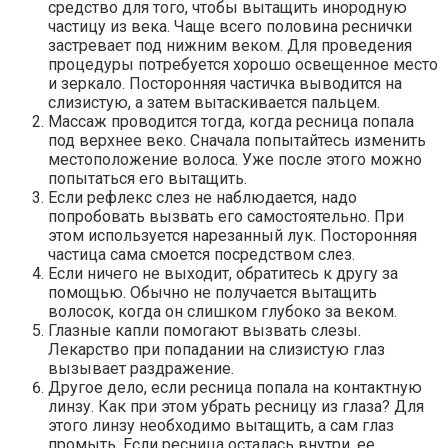
средство для того, чтобы вытащить инородную
частицу из века. Чаще всего половина реснички
застревает под нижним веком. Для проведения
процедуры потребуется хорошо освещенное место
и зеркало. Посторонняя частичка выводится на
слизистую, а затем вытаскивается пальцем.
Массаж проводится тогда, когда ресница попала
под верхнее веко. Сначала попытайтесь изменить
местоположение волоса. Уже после этого можно
попытаться его вытащить.
Если рефлекс слез не наблюдается, надо
попробовать вызвать его самостоятельно. При
этом используется нарезанный лук. Посторонняя
частица сама смоется посредством слез.
Если ничего не выходит, обратитесь к другу за
помощью. Обычно не получается вытащить
волосок, когда он слишком глубоко за веком.
Глазные капли помогают вызвать слезы.
Лекарство при попадании на слизистую глаз
вызывает раздражение.
Другое дело, если ресница попала на контактную
линзу. Как при этом убрать ресницу из глаза? Для
этого линзу необходимо вытащить, а сам глаз
промыть. Если ресница осталась внутри, ее