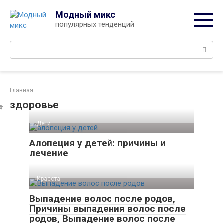
Перейти
Модный микс
к
популярных тенденций
контенту
Поиск:
Главная
здоровье
Дети
Алопеция у детей: причины и
лечение
Красота
Выпадение волос после родов,
Причины выпадения волос после
родов, Выпадение волос после