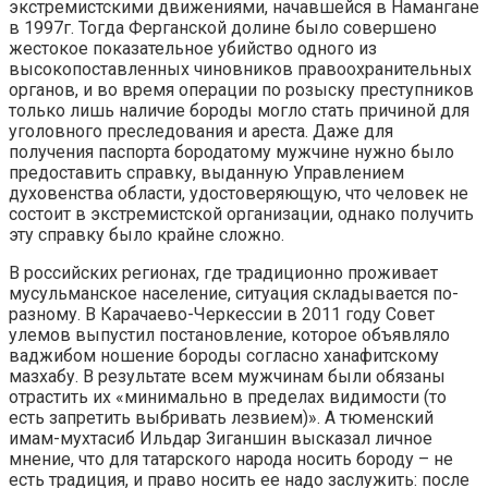
экстремистскими движениями, начавшейся в Намангане
в 1997г. Тогда Ферганской долине было совершено
жестокое показательное убийство одного из
высокопоставленных чиновников правоохранительных
органов, и во время операции по розыску преступников
только лишь наличие бороды могло стать причиной для
уголовного преследования и ареста. Даже для
получения паспорта бородатому мужчине нужно было
предоставить справку, выданную Управлением
духовенства области, удостоверяющую, что человек не
состоит в экстремистской организации, однако получить
эту справку было крайне сложно.
В российских регионах, где традиционно проживает
мусульманское население, ситуация складывается по-
разному. В Карачаево-Черкессии в 2011 году Совет
улемов выпустил постановление, которое объявляло
ваджибом ношение бороды согласно ханафитскому
мазхабу. В результате всем мужчинам были обязаны
отрастить их «минимально в пределах видимости (то
есть запретить выбривать лезвием)». А тюменский
имам-мухтасиб Ильдар Зиганшин высказал личное
мнение, что для татарского народа носить бороду – не
есть традиция, и право носить ее надо заслужить: после