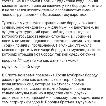
состоящие в Рабочей Партии Курдистана курды были
казнены только лишь за наличие у них бороды, хотя это
и не является исключительно особенностью именно
членов группировки «Исламское государство».
Турецкие мусульмане отращивание бороды считают
сунной, рекомендованным для мужчин действием, но
существует турецкий правовой кодекс, исходя из
которого государственный служащий в Турции ее
носить не может, однако в последнее время, в законах
Турции приняты послабления. На улицах Стамбула
можно встретить все чаще бородатых мужчин, часть из
которых отращивают бороду, так как следуют сунне
пророка ﷺ, другие же как дань исламской
мусульманской моде.
В Египте во время правления Хосни Мубарака бороду
рассматривали как элемент, характерный для
исламистских сил, которые выступали против
президента, невзирая на то, что бороды носили не
только мусульмане, но и представители других
религиозных концессий – к примеру, копты-христиане и
сам патриарх Феодор II. Бороды братьев-мусульман