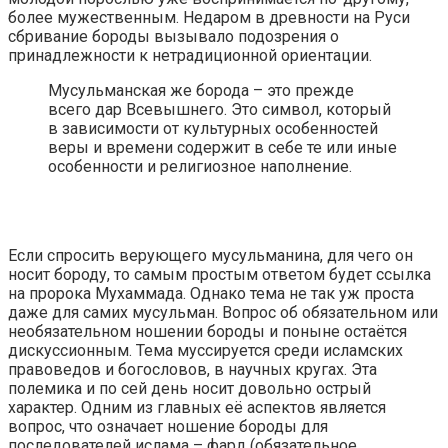
более мужественным. Недаром в древности на Руси
сбривание бороды вызывало подозрения о
принадлежности к нетрадиционной ориентации.
Мусульманская же борода – это прежде
всего дар Всевышнего. Это символ, который
в зависимости от культурных особенностей
веры и времени содержит в себе те или иные
особенности и религиозное наполнение.
Если спросить верующего мусульманина, для чего он
носит бороду, то самым простым ответом будет ссылка
на пророка Мухаммада. Однако тема не так уж проста
даже для самих мусульман. Вопрос об обязательном или
необязательном ношении бороды и поныне остаётся
дискуссионным. Тема муссируется среди исламских
правоведов и богословов, в научных кругах. Эта
полемика и по сей день носит довольно острый
характер. Одним из главных её аспектов является
вопрос, что означает ношение бороды для
последователей ислама – фард (обязательное