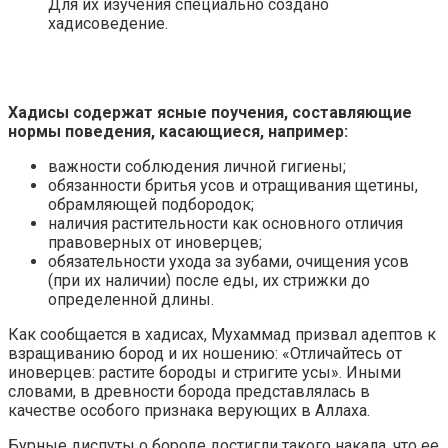
Для их изучения специально создано
хадисоведение.
Хадисы содержат ясные поучения, составляющие
нормы поведения, касающиеся, например:
важности соблюдения личной гигиены;
обязанности бритья усов и отращивания щетины,
обрамляющей подбородок;
наличия растительности как основного отличия
правоверных от иноверцев;
обязательности ухода за зубами, очищения усов
(при их наличии) после еды, их стрижки до
определенной длины.
Как сообщается в хадисах, Мухаммад призвал адептов к
взращиванию бород и их ношению: «Отличайтесь от
иноверцев: растите бороды и стригите усы». Иными
словами, в древности борода представлялась в
качестве особого признака верующих в Аллаха.
Бурные диспуты о бороде достигли такого накала, что ее