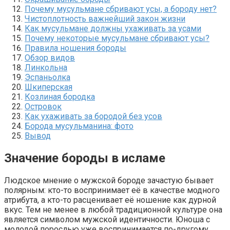
Почему мусульмане сбривают усы, а бороду нет?
Чистоплотность важнейший закон жизни
Как мусульмане должны ухаживать за усами
Почему некоторые мусульмане сбривают усы?
Правила ношения бороды
Обзор видов
Линкольна
Эспаньолка
Шкиперская
Козлиная бородка
Островок
Как ухаживать за бородой без усов
Борода мусульманина: фото
Вывод
Значение бороды в исламе
Людское мнение о мужской бороде зачастую бывает
полярным: кто-то воспринимает её в качестве модного
атрибута, а кто-то расценивает её ношение как дурной
вкус. Тем не менее в любой традиционной культуре она
является символом мужской идентичности. Юноша с
молодой порослью уже воспринимается по-другому,