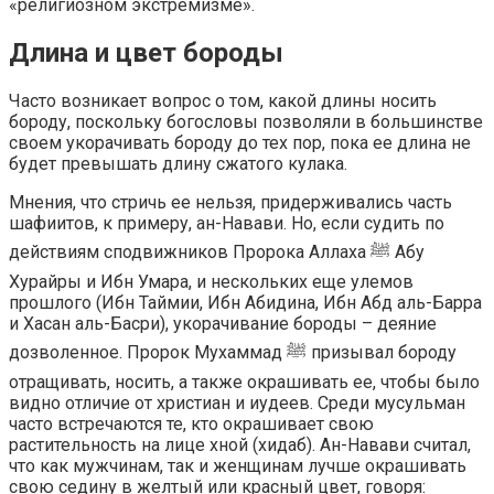
«религиозном экстремизме».
Длина и цвет бороды
Часто возникает вопрос о том, какой длины носить
бороду, поскольку богословы позволяли в большинстве
своем укорачивать бороду до тех пор, пока ее длина не
будет превышать длину сжатого кулака.
Мнения, что стричь ее нельзя, придерживались часть
шафиитов, к примеру, ан-Навави. Но, если судить по
действиям сподвижников Пророка Аллаха ﷺ Абу
Хурайры и Ибн Умара, и нескольких еще улемов
прошлого (Ибн Таймии, Ибн Абидина, Ибн Абд аль-Барра
и Хасан аль-Басри), укорачивание бороды – деяние
дозволенное. Пророк Мухаммад ﷺ призывал бороду
отращивать, носить, а также окрашивать ее, чтобы было
видно отличие от христиан и иудеев. Среди мусульман
часто встречаются те, кто окрашивает свою
растительность на лице хной (хидаб). Ан-Навави считал,
что как мужчинам, так и женщинам лучше окрашивать
свою седину в желтый или красный цвет, говоря: