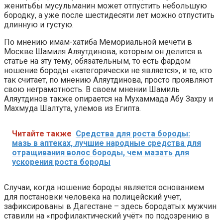
женитьбы мусульманин может отпустить небольшую
бородку, а уже после шестидесяти лет можно отпустить
длинную и густую.
По мнению имам-хатиба Мемориальной мечети в
Москве Шамиля Аляутдинова, которым он делится в
статье на эту тему, обязательным, то есть фардом
ношение бороды «категорически не является», и те, кто
так считает, по мнению Аляутдинова, просто проявляют
свою неграмотность. В своем мнении Шамиль
Аляутдинов также опирается на Мухаммада Абу Захру и
Махмуда Шалтута, улемов из Египта.
Читайте также
Средства для роста бороды:
мазь в аптеках, лучшие народные средства для
отращивания волос бороды, чем мазать для
ускорения роста бороды
Случаи, когда ношение бороды является основанием
для постановки человека на полицейский учет,
зафиксированы в Дагестане – здесь бородатых мужчин
ставили на «профилактический учёт» по подозрению в