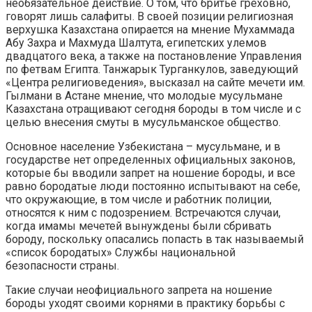
необязательное действие. О том, что бритье греховно,
говорят лишь салафиты. В своей позиции религиозная
верхушка Казахстана опирается на мнение Мухаммада
Абу Захра и Махмуда Шалтута, египетских улемов
двадцатого века, а также на постановление Управления
по фетвам Египта. Танжарык Турганкулов, заведующий
«Центра религиоведения», высказал на сайте мечети им.
Гылмани в Астане мнение, что молодые мусульмане
Казахстана отращивают сегодня бороды в том числе и с
целью внесения смуты в мусульманское общество.
Основное население Узбекистана – мусульмане, и в
государстве нет определенных официальных законов,
которые бы вводили запрет на ношение бороды, и все
равно бородатые люди постоянно испытывают на себе,
что окружающие, в том числе и работник полиции,
относятся к ним с подозрением. Встречаются случаи,
когда имамы мечетей вынуждены были сбривать
бороду, поскольку опасались попасть в так называемый
«список бородатых» Службы национальной
безопасности страны.
Такие случаи неофициального запрета на ношение
бороды уходят своими корнями в практику борьбы с