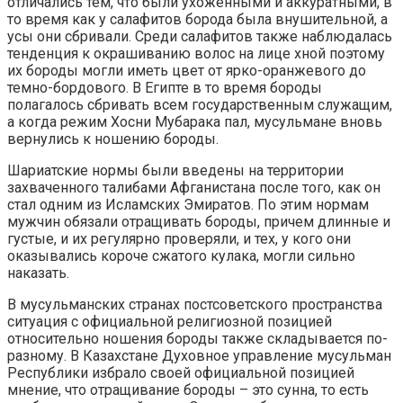
отличались тем, что были ухоженными и аккуратными, в
то время как у салафитов борода была внушительной, а
усы они сбривали. Среди салафитов также наблюдалась
тенденция к окрашиванию волос на лице хной поэтому
их бороды могли иметь цвет от ярко-оранжевого до
темно-бордового. В Египте в то время бороды
полагалось сбривать всем государственным служащим,
а когда режим Хосни Мубарака пал, мусульмане вновь
вернулись к ношению бороды.
Шариатские нормы были введены на территории
захваченного талибами Афганистана после того, как он
стал одним из Исламских Эмиратов. По этим нормам
мужчин обязали отращивать бороды, причем длинные и
густые, и их регулярно проверяли, и тех, у кого они
оказывались короче сжатого кулака, могли сильно
наказать.
В мусульманских странах постсоветского пространства
ситуация с официальной религиозной позицией
относительно ношения бороды также складывается по-
разному. В Казахстане Духовное управление мусульман
Республики избрало своей официальной позицией
мнение, что отращивание бороды – это сунна, то есть