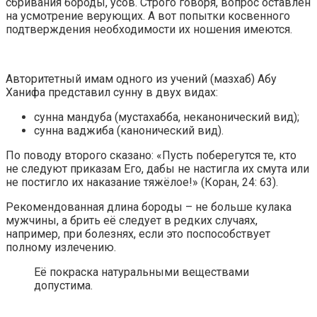
сбривания бороды, усов. Строго говоря, вопрос оставлен
на усмотрение верующих. А вот попытки косвенного
подтверждения необходимости их ношения имеются.
Авторитетный имам одного из учений (мазхаб) Абу
Ханифа представил сунну в двух видах:
сунна мандуба (мустахабба, неканонический вид);
сунна ваджиба (канонический вид).
По поводу второго сказано: «Пусть поберегутся те, кто
не следуют приказам Его, дабы не настигла их смута или
не постигло их наказание тяжёлое!» (Коран, 24: 63).
Рекомендованная длина бороды – не больше кулака
мужчины, а брить её следует в редких случаях,
например, при болезнях, если это поспособствует
полному излечению.
Её покраска натуральными веществами
допустима.