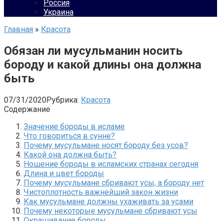
Россия
Украина
Главная
»
Красота
Обязан ли мусульманин носить
бороду и какой длины она должна
быть
07/31/2020
Рубрика:
Красота
Содержание
Значение бороды в исламе
Что говориться в сунне?
Почему мусульмане носят бороду без усов?
Какой она должна быть?
Ношение бороды в исламских странах сегодня
Длина и цвет бороды
Почему мусульмане сбривают усы, а бороду нет
Чистоплотность важнейший закон жизни
Как мусульмане должны ухаживать за усами
Почему некоторые мусульмане сбривают усы
Окрашивание бороды