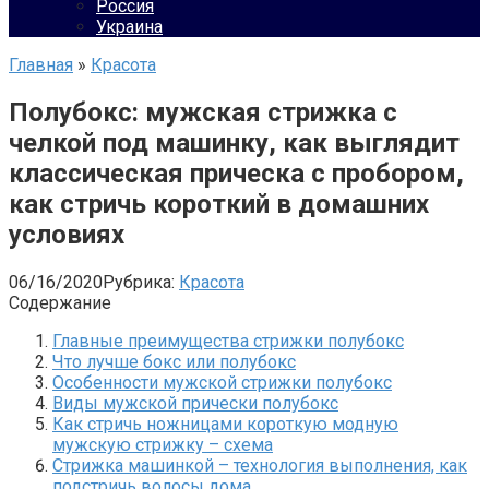
Россия
Украина
Главная
»
Красота
Полубокс: мужская стрижка с
челкой под машинку, как выглядит
классическая прическа с пробором,
как стричь короткий в домашних
условиях
06/16/2020
Рубрика:
Красота
Содержание
Главные преимущества стрижки полубокс
Что лучше бокс или полубокс
Особенности мужской стрижки полубокс
Виды мужской прически полубокс
Как стричь ножницами короткую модную
мужскую стрижку – схема
Стрижка машинкой – технология выполнения, как
подстричь волосы дома