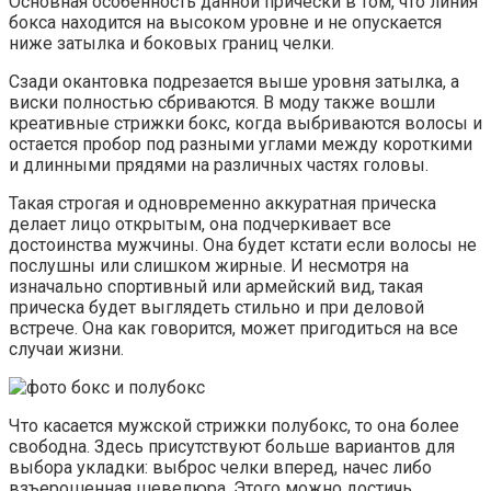
Основная особенность данной прически в том, что линия
бокса находится на высоком уровне и не опускается
ниже затылка и боковых границ челки.
Сзади окантовка подрезается выше уровня затылка, а
виски полностью сбриваются. В моду также вошли
креативные стрижки бокс, когда выбриваются волосы и
остается пробор под разными углами между короткими
и длинными прядями на различных частях головы.
Такая строгая и одновременно аккуратная прическа
делает лицо открытым, она подчеркивает все
достоинства мужчины. Она будет кстати если волосы не
послушны или слишком жирные. И несмотря на
изначально спортивный или армейский вид, такая
прическа будет выглядеть стильно и при деловой
встрече. Она как говорится, может пригодиться на все
случаи жизни.
Что касается мужской стрижки полубокс, то она более
свободна. Здесь присутствуют больше вариантов для
выбора укладки: выброс челки вперед, начес либо
взъерошенная шевелюра. Этого можно достичь