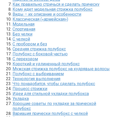
Как правильно стричься и сделать прическу
Кому идет модельная стрижка полубокс
Виды – их описание и особенности
Классическая («армейская»)
Модельная
Спортивная
Без челки
С челкой
С пробором и без
Средняя стрижка полубокс
Полубокс с боковой частью
С переходом
Короткий и удлиненный полубокс
Мужская стрижка полубокс на кудрявые волосы
Полубокс с выбриванием
Технология выполнения
Что понадобится, чтобы сделать полубокс
Процесс стрижки
Идеи для стильной укладки полубокса
Укладка
Хорошие советы по укладке за прической
полубокс
Вариация прически полубокс с челкой