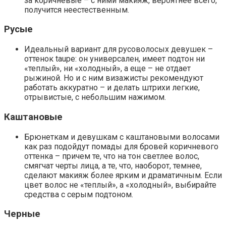
за коричневые – с ними макияж, вероятнее всего,
получится неестественным.
Русые
Идеальный вариант для русоволосых девушек –
оттенок taupe: он универсален, имеет подтон ни
«теплый», ни «холодный», а еще – не отдает
рыжиной. Но и с ним визажисты рекомендуют
работать аккуратно – и делать штрихи легкие,
отрывистые, с небольшим нажимом.
Каштановые
Брюнеткам и девушкам с каштановыми волосами
как раз подойдут помады для бровей коричневого
оттенка – причем те, что на тон светлее волос,
смягчат черты лица, а те, что, наоборот, темнее,
сделают макияж более ярким и драматичным. Если
цвет волос не «теплый», а «холодный», выбирайте
средства с серым подтоном.
Черные