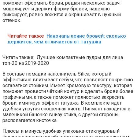
поможет оформить брови, решая несколько задач:
моделирует и держит форму бровей, надёжно
фиксирует, ровно ложится и окрашивает в нужный
оттенок.
Читайте также
Нанонапыление бровей: сколько
держится, чем отличается от татуажа
Читать также: Лучшие компактные пудры для лица
топ-20 на 2019-2020
В составе помадки наполнитель Silica, который
эффективно впитывает себум, что позволяет покрытию
оставаться стойким. Имеет кремовую текстуру, которая
поможет провести чёткий контур и сделать брови более
графичными, а также поможет полностью закрасить
брови, имитируя эффект татуажа. В комплекте идёт
удобная упругая скошенная кисть. Пигмент находится в
маленькой баночке внизу стика, с другой стороны
располагается кисточка.
Плюсы и минусыудобная упаковка-стикпудровый
финишдоступная ценабыстро засыхает при неплотном