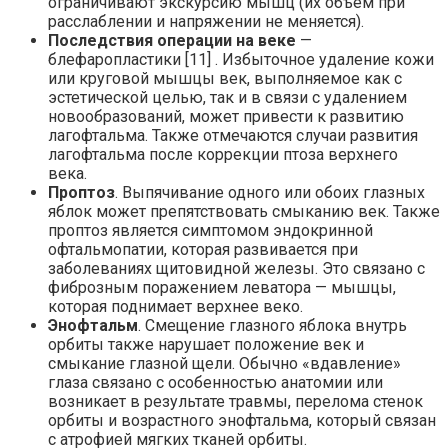
ограничивают экскурсию мышц (их объём при
расслаблении и напряжении не меняется).
Последствия операции на веке
—
блефаропластики [11] . Избыточное удаление кожи
или круговой мышцы век, выполняемое как с
эстетической целью, так и в связи с удалением
новообразований, может привести к развитию
лагофтальма. Также отмечаются случаи развития
лагофтальма после коррекции птоза верхнего
века.
Проптоз
. Выпячивание одного или обоих глазных
яблок может препятствовать смыканию век. Также
проптоз является симптомом эндокринной
офтальмопатии, которая развивается при
заболеваниях щитовидной железы. Это связано с
фиброзным поражением леватора — мышцы,
которая поднимает верхнее веко.
Энофтальм
. Смещение глазного яблока внутрь
орбиты также нарушает положение век и
смыкание глазной щели. Обычно «вдавление»
глаза связано с особенностью анатомии или
возникает в результате травмы, перелома стенок
орбиты и возрастного энофтальма, который связан
с атрофией мягких тканей орбиты.