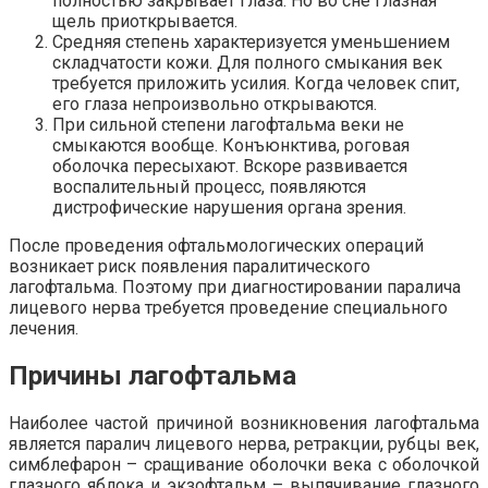
полностью закрывает глаза. Но во сне глазная
щель приоткрывается.
Средняя степень характеризуется уменьшением
складчатости кожи. Для полного смыкания век
требуется приложить усилия. Когда человек спит,
его глаза непроизвольно открываются.
При сильной степени лагофтальма веки не
смыкаются вообще. Конъюнктива, роговая
оболочка пересыхают. Вскоре развивается
воспалительный процесс, появляются
дистрофические нарушения органа зрения.
После проведения офтальмологических операций
возникает риск появления паралитического
лагофтальма. Поэтому при диагностировании паралича
лицевого нерва требуется проведение специального
лечения.
Причины лагофтальма
Наиболее частой причиной возникновения лагофтальма
является паралич лицевого нерва, ретракции, рубцы век,
симблефарон – сращивание оболочки века с оболочкой
глазного яблока и экзофтальм – выпячивание глазного