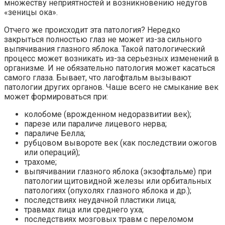
множеству неприятностей и возникновению недугов
«зеницы ока».
Отчего же происходит эта патология? Нередко
закрыться полностью глаз не может из-за сильного
выпячивания глазного яблока. Такой патологический
процесс может возникать из-за серьезных изменений в
организме. И не обязательно патология может касаться
самого глаза. Бывает, что лагофтальм вызывают
патологии других органов. Чаше всего не смыкание век
может формироваться при:
колобоме (врожденном недоразвитии век);
парезе или параличе лицевого нерва;
параличе Белла;
рубцовом вывороте век (как последствии ожогов
или операций);
трахоме;
выпячивании глазного яблока (экзофтальме) при
патологии щитовидной железы или орбитальных
патологиях (опухолях глазного яблока и др.);
последствиях неудачной пластики лица;
травмах лица или среднего уха;
последствиях мозговых травм с переломом