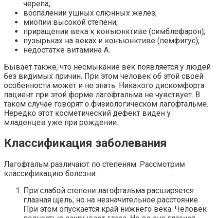
черепа;
воспалении ушных слюнных желез;
миопии высокой степени;
приращении века к конъюнктиве (симблефарон);
пузырьках на веках и конъюнктиве (пемфигус);
недостатке витамина А.
Бывает также, что несмыкание век появляется у людей
без видимых причин. При этом человек об этой своей
особенности может и не знать. Никакого дискомфорта
пациент при этой форме лагофтальма не чувствует. В
таком случае говорят о физиологическом лагофтальме.
Нередко этот косметический дефект виден у
младенцев уже при рождении.
Классификация заболевания
Лагофтальм различают по степеням. Рассмотрим
классификацию болезни:
При слабой степени лагофтальма расширяется
глазная щель, но на незначительное расстояние.
При этом опускается край нижнего века. Человек