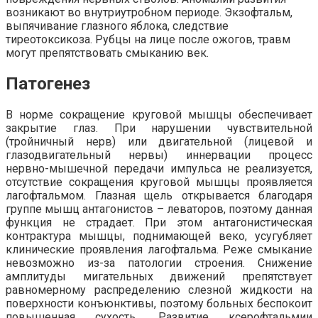
возникают во внутриутробном периоде. Экзофтальм,
выпячивание глазного яблока, следствие
тиреотоксикоза. Рубцы на лице после ожогов, травм
могут препятствовать смыканию век.
Патогенез
В норме сокращение круговой мышцы обеспечивает
закрытие глаз. При нарушении чувствительной
(тройничный нерв) или двигательной (лицевой и
глазодвигательный нервы) иннервации процесс
нервно-мышечной передачи импульса не реализуется,
отсутствие сокращения круговой мышцы проявляется
лагофтальмом. Глазная щель открывается благодаря
группе мышц антагонистов – леваторов, поэтому данная
функция не страдает. При этом антагонистическая
контрактура мышцы, поднимающей веко, усугубляет
клинические проявления лагофтальма. Реже смыкание
невозможно из-за патологии строения. Снижение
амплитуды мигательных движений препятствует
равномерному распределению слезной жидкости на
поверхности конъюнктивы, поэтому больных беспокоит
повышенная сухость. Развитие ксерофтальмии