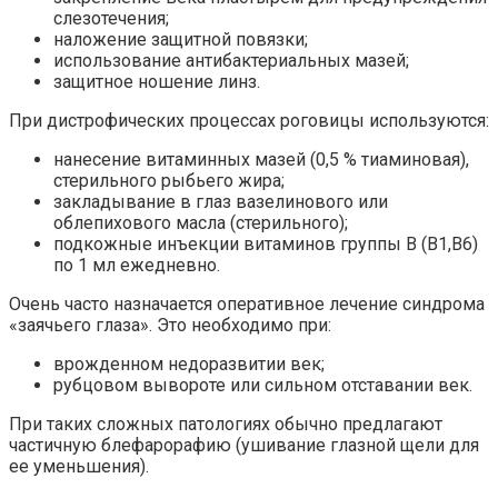
слезотечения;
наложение защитной повязки;
использование антибактериальных мазей;
защитное ношение линз.
При дистрофических процессах роговицы используются:
нанесение витаминных мазей (0,5 % тиаминовая),
стерильного рыбьего жира;
закладывание в глаз вазелинового или
облепихового масла (стерильного);
подкожные инъекции витаминов группы В (В1,В6)
по 1 мл ежедневно.
Очень часто назначается оперативное лечение синдрома
«заячьего глаза». Это необходимо при:
врожденном недоразвитии век;
рубцовом вывороте или сильном отставании век.
При таких сложных патологиях обычно предлагают
частичную блефарорафию (ушивание глазной щели для
ее уменьшения).