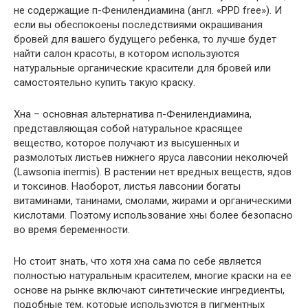
не содержащие п-Фенилендиамина (англ. «PPD free»). И
если вы обеспокоены последствиями окрашивания
бровей для вашего будущего ребенка, то лучше будет
найти салон красоты, в котором используются
натуральные органические красители для бровей или
самостоятельно купить такую краску.
Хна – основная альтернатива п-Фенилендиамина,
представляющая собой натуральное красящее
вещество, которое получают из высушенных и
размолотых листьев нижнего яруса лавсонии неколючей
(Lawsonia inermis). В растении нет вредных веществ, ядов
и токсинов. Наоборот, листья лавсонии богаты
витаминами, танинами, смолами, жирами и органическими
кислотами. Поэтому использование хны более безопасно
во время беременности.
Но стоит знать, что хотя хна сама по себе является
полностью натуральным красителем, многие краски на ее
основе на рынке включают синтетические ингредиенты,
подобные тем, которые используются в пигментных