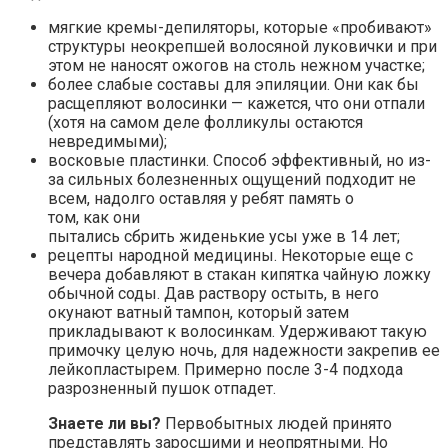
мягкие кремы-депиляторы, которые «пробивают»
структуры неокрепшей волосяной луковички и при
этом не наносят ожогов на столь нежном участке;
более слабые составы для эпиляции. Они как бы
расщепляют волосинки — кажется, что они отпали
(хотя на самом деле фолликулы остаются
невредимыми);
восковые пластинки. Способ эффективный, но из-
за сильных болезненных ощущений подходит не
всем, надолго оставляя у ребят память о
том, как они
пытались сбрить жиденькие усы уже в 14 лет;
рецепты народной медицины. Некоторые еще с
вечера добавляют в стакан кипятка чайную ложку
обычной соды. Дав раствору остыть, в него
окунают ватный тампон, который затем
прикладывают к волосинкам. Удерживают такую
примочку целую ночь, для надежности закрепив ее
лейкопластырем. Примерно после 3-4 подхода
разрозненный пушок отпадет.
Знаете ли вы?
Первобытных людей принято
представлять заросшими и неопрятными. Но