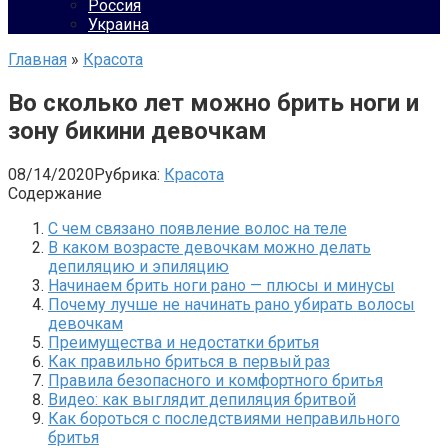
Россия
Украина
Главная
»
Красота
Во сколько лет можно брить ноги и
зону бикини девочкам
08/14/2020
Рубрика:
Красота
Содержание
С чем связано появление волос на теле
В каком возрасте девочкам можно делать
депиляцию и эпиляцию
Начинаем брить ноги рано — плюсы и минусы
Почему лучше не начинать рано убирать волосы
девочкам
Преимущества и недостатки бритья
Как правильно бриться в первый раз
Правила безопасного и комфортного бритья
Видео: как выглядит депиляция бритвой
Как бороться с последствиями неправильного
бритья