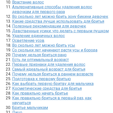
Врастание волос
Альтернативные способы удаления волос
девочкам для первого раза
Во сколько лет можно брить зону бикини девочек
Какие средства лучше использовать для бритья
Полезные рекомендации для девочек
Девственные усики: что делать с первым пушком
Удаление единичных волос
Осветление усов
Во сколько лет можно брить усы
Со скольки лет начинают расти усы и борода
Почему нельзя бриться рано
Есть ли оптимальный возраст
Первые признаки для удаления волос
Самый идеальный возраст для бритья
Почему нельзя бриться в раннем возрасте
Подготовка к первому бритью
Как выбрать первую бритву для мальчика
Косметические средства для бритья
Как правильно начать бритье
Как правильно бриться в первый раз, как
научиться
Бритье мальчикам
Лицо