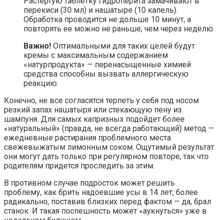
Растертую таблетку гидроперита замачивают в
перекиси (30 мл) и нашатыре (10 капель).
Обработка проводится не дольше 10 минут, а
повторять ее можно не раньше, чем через неделю.
Важно!
Оптимальными для таких целей будут
кремы с максимальным содержанием
«натурпродукта» — перенасыщенные химией
средства способны вызвать аллергическую
реакцию.
Конечно, не все согласятся терпеть у себя под носом
резкий запах нашатыря или стекающую пену из
шампуня. Для самых капризных подойдет более
«натуральный» (правда, не всегда работающий) метод —
ежедневные растирания проблемного места
свежевыжатым лимонным соком. Ощутимый результат
они могут дать только при регулярном повторе, так что
родителям придется проследить за этим.
В противном случае подросток может решить
проблему, как брить надоевшие усы в 14 лет, более
радикально, поставив близких перед фактом — да, брал
станок. И такая поспешность может «аукнуться» уже в