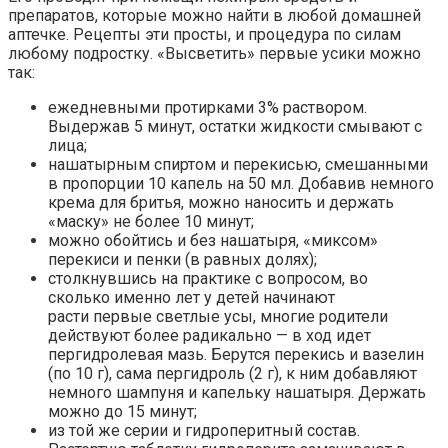
препаратов, которые можно найти в любой домашней
аптечке. Рецепты эти просты, и процедура по силам
любому подростку. «Высветить» первые усики можно
так:
ежедневными протирками 3% раствором.
Выдержав 5 минут, остатки жидкости смывают с
лица;
нашатырным спиртом и перекисью, смешанными
в пропорции 10 капель на 50 мл. Добавив немного
крема для бритья, можно наносить и держать
«маску» не более 10 минут;
можно обойтись и без нашатыря, «миксом»
перекиси и пенки (в равных долях);
столкнувшись на практике с вопросом, во
сколько именно лет у детей начинают
расти первые светлые усы, многие родители
действуют более радикально — в ход идет
пергидролевая мазь. Берутся перекись и вазелин
(по 10 г), сама пергидроль (2 г), к ним добавляют
немного шампуня и капельку нашатыря. Держать
можно до 15 минут;
из той же серии и гидроперитный состав.