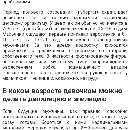
проблемами
Период полового созревания (пубертат) охватывает
несколько лет и готовит множество испытаний
детскому организму. У девочек он обычно начинается в
7–9 лет (препубертат) и заканчивается к 15–18 годам.
Мальчики ощущают первые признаки взросления в 8–
10 лет, в 17–21 год становятся полноценными
мужчинами. За это время подростку приходится
привыкать к различным сюрпризам со стороны
собственного тела. В частности, формирование фигуры
по женскому или мужскому типу сопровождается
оволосением лобка, подмышечных впадин.
Растительность также появляется на руках и ногах, у
мальчиков
—
на лице и, возможно, на груди.
В каком возрасте девочкам можно
делать депиляцию и эпиляцию
Если будущие мужчины, как правило, спокойно
воспринимают появление волос на теле, то юные леди
сразу готовы бороться с ними кардинальными
методами. Нередки случаи, когда 8
—
9-летние девочки