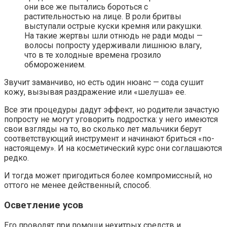
они все же пытались бороться с
растительностью на лице. В роли бритвы
выступали острые куски кремня или ракушки.
На такие жертвы шли отнюдь не ради моды —
волосы попросту удерживали лишнюю влагу,
что в те холодные времена грозило
обморожением.
Звучит заманчиво, но есть один нюанс — сода сушит
кожу, вызывая раздражение или «шелуша» ее.
Все эти процедуры дадут эффект, но родители зачастую
попросту не могут уговорить подростка: у него имеются
свои взгляды на то, во сколько лет мальчики берут
соответствующий инструмент и начинают бриться «по-
настоящему». И на косметический курс они соглашаются
редко.
И тогда может пригодиться более компромиссный, но
оттого не менее действенный, способ.
Осветление усов
Его проводят при помощи нехитрых средств и